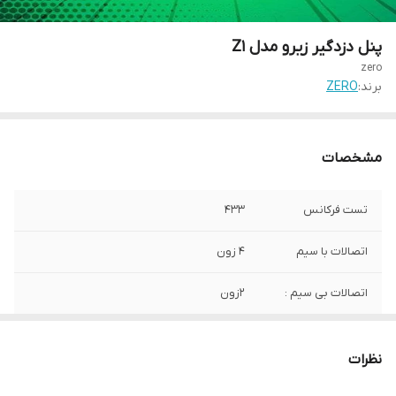
پنل دزدگیر زیرو مدل Z1
zero
برند:
ZERO
مشخصات
تست فرکانس
433
اتصالات با سیم
4 زون
اتصالات بی سیم :
2زون
امکان افزودن
دارد
ریموت
نظرات
تعداد حافظه شماره
40شماره