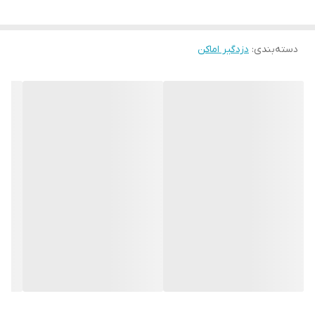
تماس
قابلیت تشخیص
دارد
دسته‌بندی
:
دزدگیر اماکن
سلامت باتری
امکان تعریف
دارد
مخاطب برای یک یا
چند زون
رکورد صدا بصورت
دارد
مجزا برای اعلام
سرقت و حریق
قابلیت مدیریت و
دارد
کنترل کامل دستگاه
از طریق اپلیکیشن
قابلیت تنظیم
دارد
حساسیت سنسور