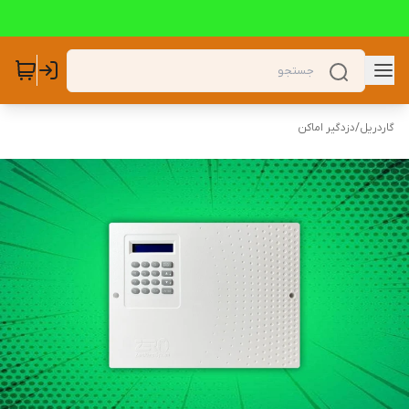
گاردریل
/
دزدگیر اماکن