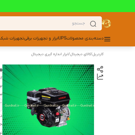
دسته‌بندی محصولات
UPS
ابزار و تجهیزات برقی
تجهیزات شبکه
گاردریل
/
کالای دیجیتال
/
ابزار اندازه گیری دیجیتال
مو
0F
بر
س
دس
حج
نو