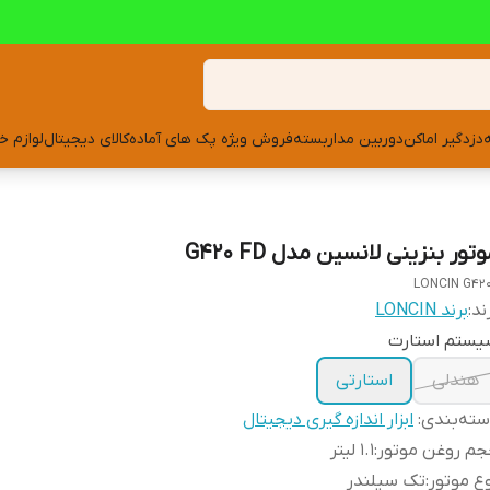
دزدگیر اماکن
دوربین مداربسته
فروش ویژه پک های آماده
کالای دیجیتال
لوازم خ
تور بنزینی لانسین مدل G420 FD
LONCIN G42
ند:
برند LONCIN
یستم استارت
هندلی
استارتی
ته‌بندی
:
ابزار اندازه گیری دیجیتال
م روغن موتور
:
1.1 لیتر
ع موتور
:
تک سیلندر