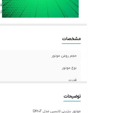
ق
گش
مشخصات
حجم روغن موتور
نوع موتور
قدرت
گشتاور
توضیحات
موتور بنزینی لانسین مدل G420F