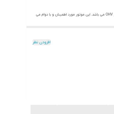
موتور بنزینی لانسین مدل G420F با قدرت 15 اسب بخار مانند بسیاری دیگر از موتورهای لانسین در دمای پایینی کار میکند. و دارای شیر OHV می باشد. این موتور مورد اطمینان و با دوام می
لکه موتور را در مقابل فرسایش مقاوم میکند که
خاموش شود تا از آسیب رسیدن به آن جلوگیری شود.
افزودن نظر