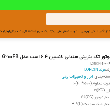
دزدگیر اماکن
دوربین مداربسته
فروش ویژه پک های آماده
کالای دیجیتال
لوازم خ
تور تک بنزینی هندلی لانسین 6.4 اسب مدل G200FB
LONCIN G200 
ند:
برند LONCIN
ته‌بندی
:
ابزار و تجهیزات برقی
رت مداوم
:
(۱۵۰۰*۴.۱)6
زن
:
(KG)19
جم موتور
:
(CC)196
جم تانک سوخت
:
(L)3.6