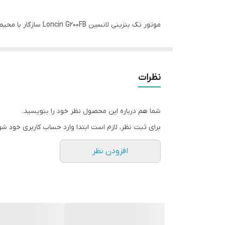
سیستم سوخت رسانی
موتور تک بنزینی ل
تیپ موتورکناج
سیستم استارت
طول عمر دستگاه را بیشتر و بیشتر می کند.با در نظر گر
گشتاور
نظرات
شود و این کمک به حفاظت بیشتر از موتور برق است.
حجم روغن موتور
شما هم درباره این محصول نظر خود را بنویسید.
مشخصات فنی موتور تک بنزینی لانسین مدل G200FB
برای ثبت نظر، لازم است ابتدا وارد حساب کاربری خود شو
قدرت مداوم:(۱۵۰۰*۴.۱)۶
افزودن نظر
گشتاور مداوم:۲۵۰۰/۱۲.۴
حجم موتور:(CC)196
کورس و قطر پیستون:(A)54*68
تیپ موتورکناج :روغنی شفت افقی
سیستم سوخت رسانی:کاربراتوری/بنزینی