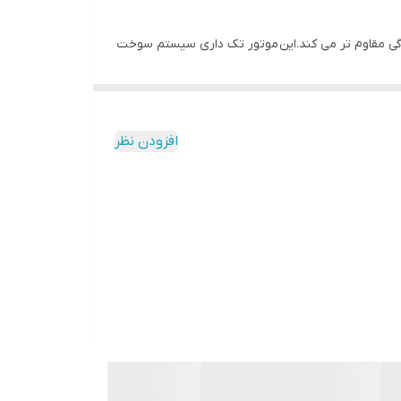
رابر سایش و خردگی مقاوم تر می کند.این موتور تک داری سیستم سوخت
ی است که طراحی دریچه سربار در آن به کار رفته است.موتور تک بنزینی لانسین مدل Loncin G200FB با بنزین کار می کند و دندانه های فلزی و میل لنگ فلزی که دارد
در بنزینی موردنظر کاملا مقرون به صرفه می
ستم زنگ خودکاری برای آن در نظر گرفته شده است مانع از ادامه کار موتور می
افزودن نظر