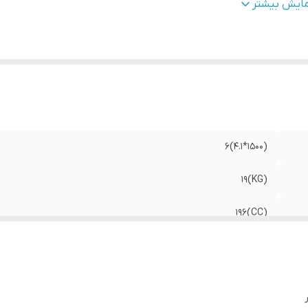
ورس و قطر پیستون
:
(A)54*68
مایش بیشتر
یستم سوخت رسانی
:
کاربراتوری/بنزینی
پ موتورکناج
:
روغنی شفت افقی
یستم استارت
:
هندلی
تاور
:
۲۵۰۰/۱۲.۴
م روغن موتور
:
(L)0.6
(۱۵۰۰*۴.۱)6
(KG)19
(CC)196
(L)3.6
(A)54*68