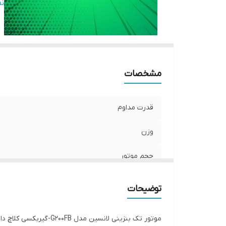
ک
ن
س
تی
س
گش
حج
مشخصات
قدرت مداوم
وزن
حجم موتور
حجم تانک سوخت
توضیحات
کورس و قطر پیستون
موتور تک بنزینی لانسین مدل G200FB-گیربکسی کلاچ دار