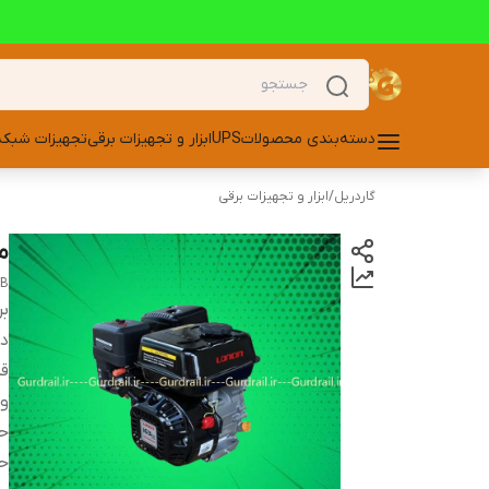
دسته‌بندی محصولات
UPS
ابزار و تجهیزات برقی
تجهیزات شبکه
گاردریل
/
ابزار و تجهیزات برقی
مو
FB
بر
دس
قد
و
ح
ح