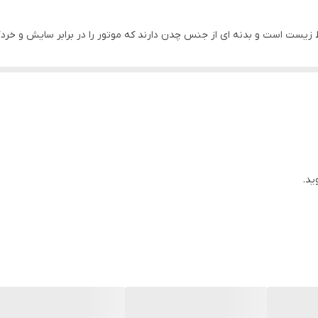
کاربراتوری/بنزینی
انسین Loncin G200FB سازگار با محیط زیست است و بدنه ای از جنس چدن دارند که موتور را در ب
روغنی شفت افقی
رسانی کاربراتوری و بنزین
هندلی
فتن موارد گفته شده به این نتیجه دست پیدا می کنیم که خرید موتور تک سیلن
باشد.علاوه بر این موتور تک بنزینی لانسین Loncin G200FB زمانی که سطح روغن در آن به حداقل خود برسد سی
۲۵۰۰/۱۲.۴
(L)0.6
ید.