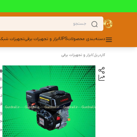
دسته‌بندی محصولات
UPS
ابزار و تجهیزات برقی
تجهیزات شبکه
گاردریل
/
ابزار و تجهیزات برقی
مو
FB
بر
دس
قد
و
ح
ح