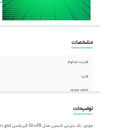
ک
ن
س
تی
س
گش
حج
مشخصات
قدرت مداوم
وزن
حجم موتور
حجم تانک سوخت
توضیحات
کورس و قطر پیستون
موتور تک بنزینی لانسین مدل G200FB-گیربکسی کلاچ دار