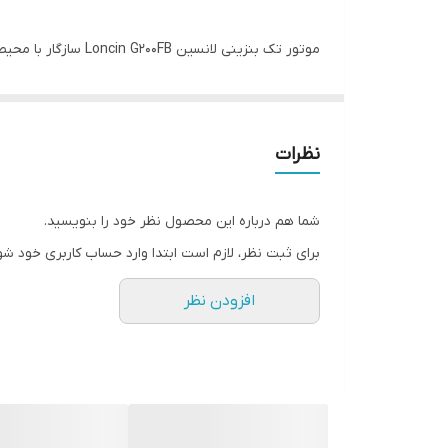
سیستم سوخت رسانی
موتور تک بنزینی ل
تیپ موتورکناج
سیستم استارت
طول عمر دستگاه را بیشتر و بیشتر می کند.با در نظر گر
گشتاور
نظرات
شود و این کمک به حفاظت بیشتر از موتور برق است.
حجم روغن موتور
شما هم درباره این محصول نظر خود را بنویسید.
مشخصات فنی موتور تک بنزینی لانسین مدل G200FB
برای ثبت نظر، لازم است ابتدا وارد حساب کاربری خود شو
قدرت مداوم:(۱۵۰۰*۴.۱)۶
افزودن نظر
گشتاور مداوم:۲۵۰۰/۱۲.۴
حجم موتور:(CC)196
کورس و قطر پیستون:(A)54*68
تیپ موتورکناج :روغنی شفت افقی
سیستم سوخت رسانی:کاربراتوری/بنزینی