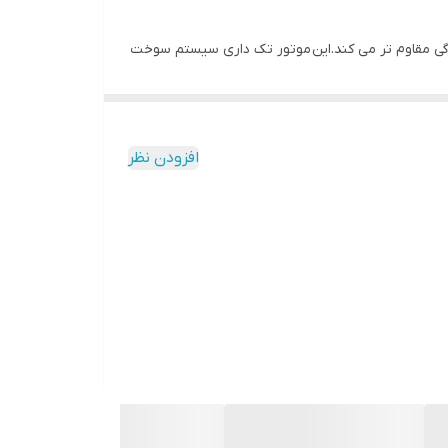
رابر سایش و خردگی مقاوم تر می کند.این موتور تک داری سیستم سوخت
ی است که طراحی دریچه سربار در آن به کار رفته است.موتور تک بنزینی لانسین مدل Loncin G200FB با بنزین کار می کند و دندانه های فلزی و میل لنگ فلزی که دارد
در بنزینی موردنظر کاملا مقرون به صرفه می
ستم زنگ خودکاری برای آن در نظر گرفته شده است مانع از ادامه کار موتور می
افزودن نظر