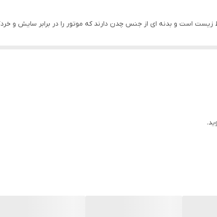
کاربراتوری/بنزینی
انسین Loncin G200FB سازگار با محیط زیست است و بدنه ای از جنس چدن دارند که موتور را در ب
روغنی شفت افقی
رسانی کاربراتوری و بنزین
هندلی
فتن موارد گفته شده به این نتیجه دست پیدا می کنیم که خرید موتور تک سیلن
باشد.علاوه بر این موتور تک بنزینی لانسین Loncin G200FB زمانی که سطح روغن در آن به حداقل خود برسد سی
۲۵۰۰/۱۲.۴
(L)0.6
ید.