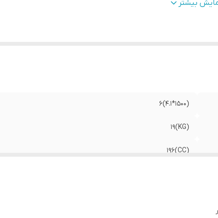
ورس و قطر پیستون
:
(A)54*68
مایش بیشتر
یستم سوخت رسانی
:
کاربراتوری/بنزینی
پ موتورکناج
:
روغنی شفت افقی
یستم استارت
:
هندلی
تاور
:
۲۵۰۰/۱۲.۴
م روغن موتور
:
(L)0.6
(۱۵۰۰*۴.۱)6
(KG)19
(CC)196
(L)3.6
(A)54*68