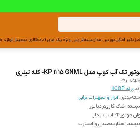
دزدگیر اماکن
دوربین مداربسته
فروش ویژه پک های آماده
کالای دیجیتال
لوازم خ
تور تک آب کوپ مدل KP 11 15 GNML- کله تیلری
KP 11 15 GN
ند:
برند KOOP
ته‌بندی
:
ابزار و تجهیزات برقی
یستم خنک کاری
:
رادیاتور
ان موتور
:
22 اسب بخار
یستم استارت
:
هندل و استارت