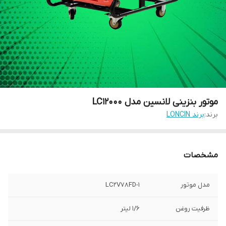
موتور بنزینی لانسین مدل LC12000
برند:
برند LONCIN
مشخصات
مدل موتور
LC2V78FD-1
ظرفیت روغن
1/6 لیتر