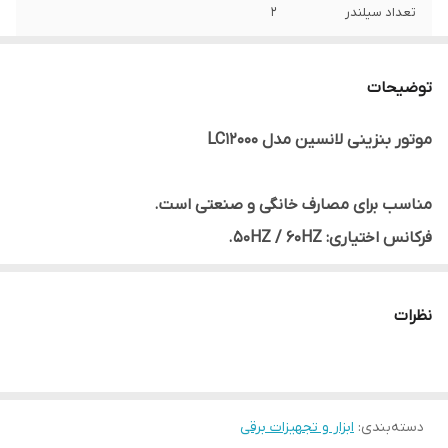
تعداد سیلندر
2
توان دستگاه
8/5 کیلووات
توضیحات
مدل
LC12000
موتور بنزینی لانسین مدل LC12000
برق خروجی
تک فاز
مناسب برای مصارف خانگی و صنعتی است.
فرکانس اختیاری: 50HZ / 60HZ.
ولتاژ اختیاری: 110/120/220/230 / 240V.
اختیاری تک یا سه فاز 380/400 / 415V.
نظرات
اختیاری ساخته شده است در و یا باتری ذخیره سازی خارجی.
نشانه های ولتاژ چندگانه اختیاری (نشانگر نور، سنج نشانگر،
سنج LED)
دسته‌بندی
:
ابزار و تجهیزات برقی
گزینه های اندازه گیری زمان بندی چندگانه