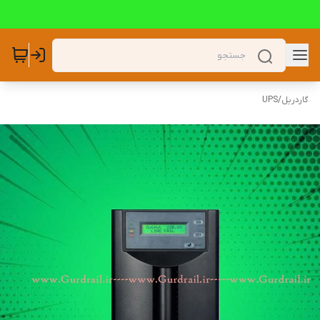
گاردریل
/
UPS