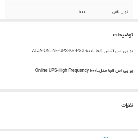
توان نامی
۱۰۰۰
رنگ
مشکی
توضیحات
یو پی اس آنلاین آلجا ALJA-ONLINE-UPS-KR-PSG-1000L
یو پی اس الجا مدل
Online UPS-High Frequency 1000L
یو پی اس آلجا UPS KR-psg-1000
یک منبع تغذیه الکترونیکی است که
وظیفه اصلی آن ، تامین بدون وقفه ی توان مورد نیاز بار مصرفی می
نظرات
باشد ، این سیستم بین برق شهر و دستگاه مصرف کننده قرار گرفته
علاوه بر تثبیت و تنظیم برق شبکه مانع از نفوذ نویز و اختلالات شبکه به
تجهیزات حساس مصرف کننده می گردد . همچنین یو پی اس آنلاین آلجا