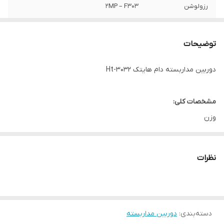
رزولوشن
2MP – F303
دارای
UTC menu
توضیحات
جنس بدنه
دام کیس فلزی
دوربین مداربسته دام هایتک Ht-3032
برد دید در شب
25 متر
مشخصات کلی:
وزن
500 g
نوع
نظرات
سقفی
برند
هایتک
کیفیت
دسته‌بندی
:
دوربین مداربسته