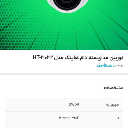
دوربین مداربسته دام هایتک مدل HT-3032
برند:
برند هایتک
مشخصات
مجهز به
DWDR
لنز
3.6mm-3MP