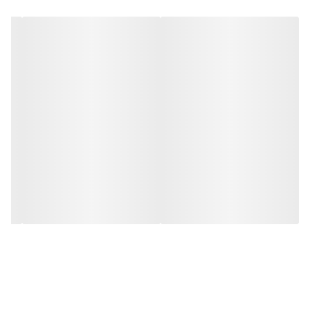
فول اچ دی, 2MP, 1080P
جنس بدنه
فلزی
دید در شب
دارد, برد 25متر
لنز
فیکس 3.6 میلی متر
چیپ
F22
دوربین مداربسته:
هایتک
نام گذاری دوربین‌های مداربسته قاعده مشخصی را پیروی نمی‌کند و