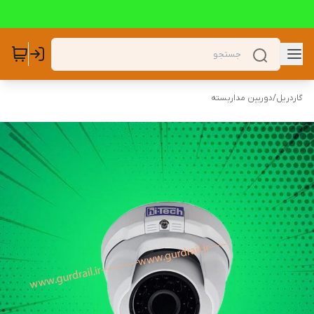
گاردریل
/
دوربین مداربسته