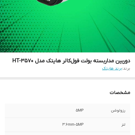
دوربین مداربسته بولت فول‌کالر هایتک مدل HT-3570
برند:
برند هایتک
مشخصات
رزولوشن
5MP
لنز
3.6mm-5MP