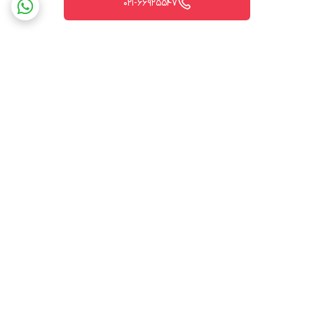
021-66925547
برگشت به بالا
ارسال ویژه
پشتیبانی ۲۴ ساعته