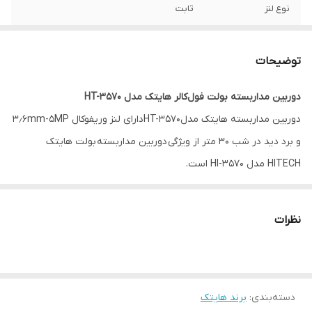
نوع لنز
ثابت
نوع سنسور تصویر
335sony
توضیحات
برد دید در شب
30m
دوربین مداربسته بولت فول‌کالر هایتک مدل HT-3570
جنس بدنه
کیس بزرگ فلزی
دوربین مداربسته هایتک مدلHT-3570دارای لنز وریفوکال ۳٫۶mm-5MP
مجهز به
DWDR
و برد دید در شب ۳۰ متر از ویژگی دوربین مداربسته بولت هایتک
HITECH مدل HI-3570 است.
این دوربین دارای کیس فلزی است و دارای حسگر ۳۳۵sony است و از
کیفیت بالایی برخوردار است
نظرات
دسته‌بندی
:
برند هایتک