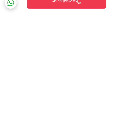
021-66925547
برگشت به بالا
ارسال ویژه
پشتیبانی ۲۴ ساعته