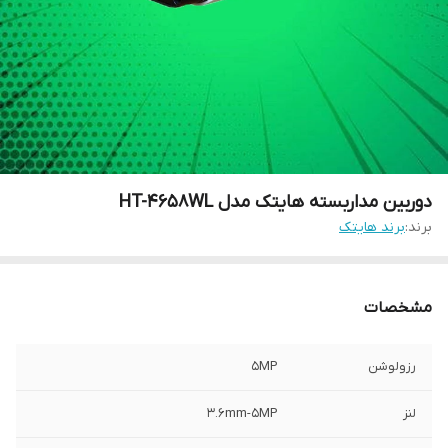
دوربین مداربسته هایتک مدل HT-4658WL
برند:
برند هایتک
مشخصات
رزولوشن
5MP
لنز
3.6mm-5MP