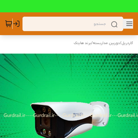
گاردریل
/
دوربین مداربسته
/
برند هایتک