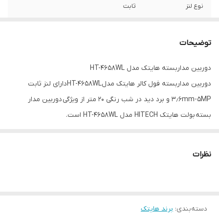
نوع لنز
ثابت
نوع سنسور تصویر
4653GALAXY CORE
توضیحات
نوع بدنه دوربین
بولت کیس فلزی
دوربین مداربسته هایتک مدل HT-4658WL
برد دید در شب
20 متر به صورت رنگی (وارم لایت)
دوربین مداربسته فول کالر هایتک مدلHT-4658WLدارای لنز ثابت
۳٫۶mm-5MP و برد دید در شب رنگی ۲۰ متر از ویژگی دوربین مدار
بسته بولت هایتک HITECH مدل HT-4658WL است.
-این دوربین دارای کیس فلزی است و دارای حسگر ۴۶۵۳GALAXY CORE
است و از کیفیت بالایی برخوردار است
نظرات
-سری جدید دوربین های فول کالر هایتک از کیفیت بالا و ظاهری زیبا
بهره می برد که این دوربین ها تصاویر کاملا رنگی رو به شما می دهند
دسته‌بندی
:
برند هایتک