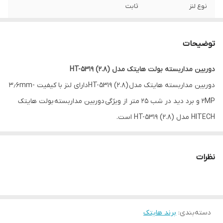
نوع لنز
ثابت
نوع سنسور تصویر
2053GALAXY CORE
توضیحات
نوع بدنه دوربین
بولت کیس فلزی
دوربین مداربسته بولت هایتک مدل HT-5319 (2.8)
برد دید در شب
25 متر
دوربین مداربسته هایتک مدل HT-5319 (2.8)دارای لنز با کیفیت ۳٫۶mm-
مجهز به
DWDR
2MP و برد دید در شب ۲۵ متر از ویژگی دوربین مداربسته بولت هایتک
HITECH مدل HT-5319 (2.8) است.
این دوربین دارای کیس فلزی است و دارای حسگر ۲۰۵۳GALAXY CORE
است و از کیفیت بالایی برخوردار است
نظرات
دسته‌بندی
:
برند هایتک