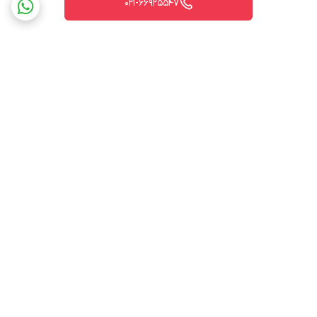
021-66925547
برگشت به بالا
ارسال ویژه
پشتیبانی ۲۴ ساعته