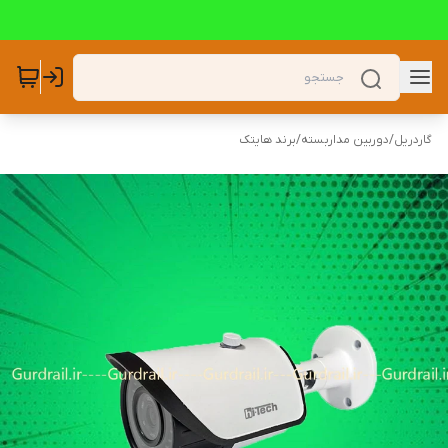
گاردریل
/
دوربین مداربسته
/
برند هایتک