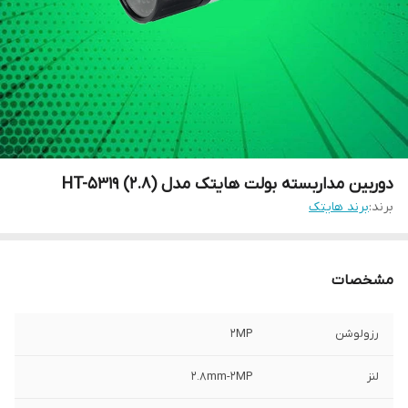
دوربین مداربسته بولت هایتک مدل HT-5319 (2.8)
برند:
برند هایتک
مشخصات
رزولوشن
2MP
لنز
2.8mm-2MP