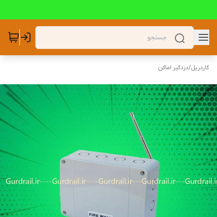
گاردریل
/
دزدگیر اماکن