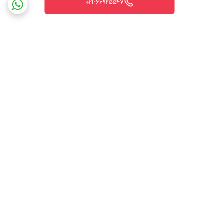
021-66925547
برگشت به بالا
ارسال ویژه
پشتیبانی ۲۴ ساعته