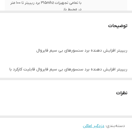
با تمامی تجهیزات 315mhz برد ریپیتر تا 100 متر
در محیط باز
زون باسیم
قابلیت نصب 3 زون با سیم مجزا
توضیحات
ریپیتر افزایش دهنده برد سنسورهای بی سیم فایروال
ریپیتر افزایش دهنده برد سنسورهای بی سیم فایروال قابلیت کارکرد با
تمامی تجهیزات بیسیم در فرکانس ۳۱۵ مگا هرتز را دارد . این دستگاه
کلیه تجهیزات بیسیم متصل به دستگاه دزدگیر مرکزی از قبیل : چشمی ،
نظرات
ریموت ، مگنت ، شوک سنسور ، پدال را پشتیبانب میکند و برد آن را
افزایش میدهد (به جز آژیر بیسیم)
کاربرد ریپیتر فایروال به این صورت می باشد که در زمان نصب تجهیزات
دسته‌بندی
:
دزدگیر اماکن
بی سیم برای دزد گیر گاهی فاصله ی مکانی باعث ایجاد مشکل می شود