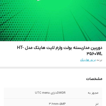
دوربین مداربسته بولت وارم لایت هایتک مدل HT-
3560WL
برند:
برند هایتک
مشخصات
مجهز به
DWDRدارای: UTC menu
لنز
3.6mm-5MP