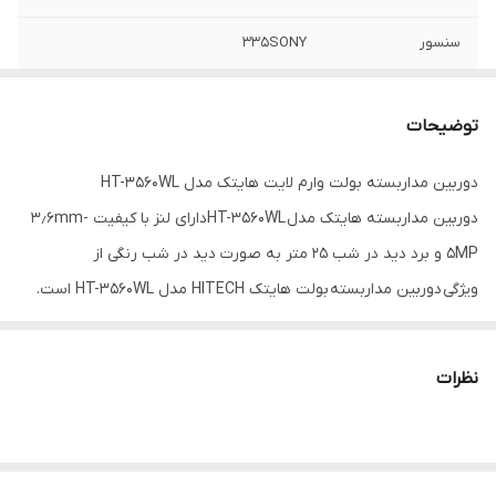
سنسور
335SONY
رزولوشن تصویر
5MP
توضیحات
برد دید در شب
25 متر به صورت رنگی (وارم لایت)
دوربین مداربسته بولت وارم لایت هایتک مدل HT-3560WL
دوربین مداربسته هایتک مدل HT-3560WLدارای لنز با کیفیت ۳٫۶mm-
5MP و برد دید در شب ۲۵ متر به صورت دید در شب رنگی از
ویژگی دوربین مداربسته بولت هایتک HITECH مدل HT-3560WL است.
این دوربین با داشتن LED های وارم لایت به شما تصاویر کاملا رنگی
میدهد
نظرات
این دوربین دارای کیس فلزی است و دارای حسگر ۳۳۵SONY است و از
کیفیت بالایی برخوردار است