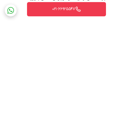
021-66925547
برگشت به بالا
ارسال ویژه
پشتیبانی ۲۴ ساعته