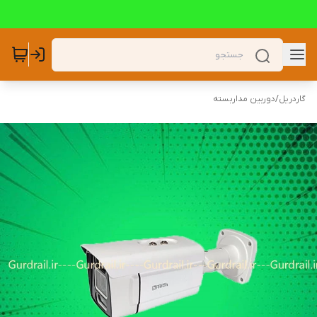
گاردریل
/
دوربین مداربسته