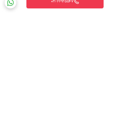
021-66925547
برگشت به بالا
ارسال ویژه
پشتیبانی ۲۴ ساعته