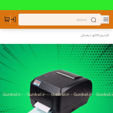
گاردریل
/
کالای دیجیتال