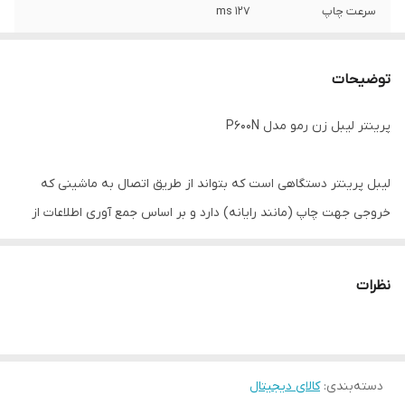
سرعت چاپ
۱۲۷ ms
رزولوشن چاپ
۲۰۳ dpi
توضیحات
پورت
USB
پرینتر لیبل زن رمو مدل P600N
لیبل پرینتر دستگاهی است که بتواند از طریق اتصال به ماشینی که
خروجی جهت چاپ (مانند رایانه) دارد و بر اساس جمع آوری اطلاعات از
بانک های اطلاعاتی و یا نرم افزارهای مخصوص ، نوعی از دیتا که به شکل
بارکد و یا خطوط میله ایی است را تولید و چاپ نماید. این عملیات میتواند
نظرات
بر روی انواع و اقسام لیبل ها اعم از کاغذی ، متال ، پی وی سی ، اموال ،
خرد شونده ، شیشه ایی ، ووید ، حرارتی ، پشت متال ، و غیره انجام پذیرد.
لیبل پرینتر رمو علاوه بر دارا بودن کیفیت مطلوب قیمت مناسب را جهت
دسته‌بندی
:
کالای دیجیتال
حفظ مشتریان خود محفوظ داشته است.