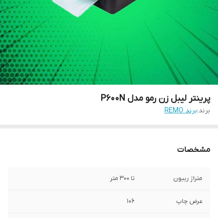
پرینتر لیبل زن رمو مدل P600N
برند:
برند REMO
مشخصات
متراژ ریبون
تا 300 متر
عرض چاپ
۱۰۶