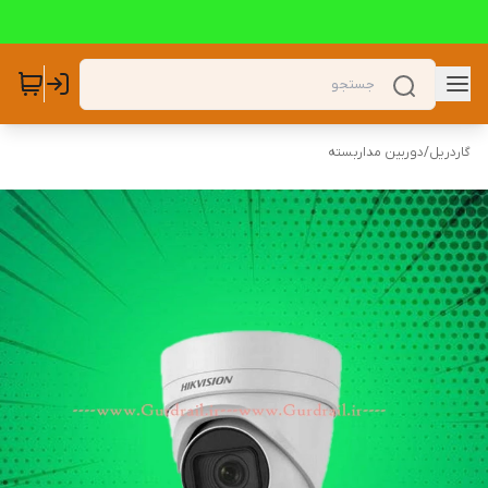
گاردریل
/
دوربین مداربسته