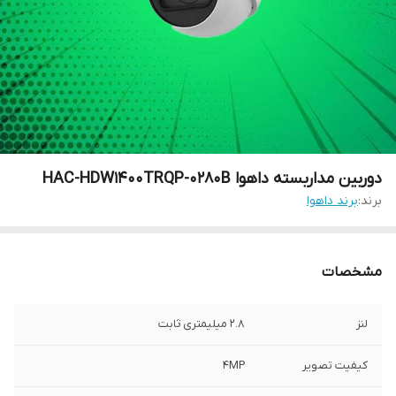
دوربین مداربسته داهوا HAC-HDW1400TRQP-0280B
برند:
برند داهوا
مشخصات
لنز
2.8 میلیمتری ثابت
کیفیت تصویر
4MP