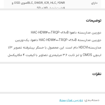
دارای
BLC, DWDR, ICR, HLC, 2DNRمنوی OSD و
قابلیت تبدیل HD و SD
جنس بدنه
فلزی
توضیحات
برد دید در شب
25 متر هوشمند
دوربین مداربسته داهوا HAC-HDW1400TRQP-0280B
دوربین مداربسته HAC-HDW1400TRQP-0280B داهوا، یک دوربین
استاندارد
IP50
مداربسته HDCVI دام است. این محصول با حسگر پیشرفته تصویر 1/3
اینچی CMOS و لنز ثابت 3.6 میلیمتری تصاویر با کیفیت 4 مگاپیکسل
ارائه می کند.
فاصله کانونی تصویر 3.6 میلیمتری دوربين HAC-HDW1400TRQP-
نظرات
0280Bزاویه دید حدودا 84.8 درجه ای، چرخش افقی 360 درجه ای و
چرخش سراریزی 78 درجه ای را امکانپذیر می کند.
محدوده تحت پوشش دید در شب این دوربین مداربسته داهوا حدودا 50
دسته‌بندی
:
دوربین مداربسته
متر است. همچنین، تکنولوژی SMART IR در این مدل باعث شده تا