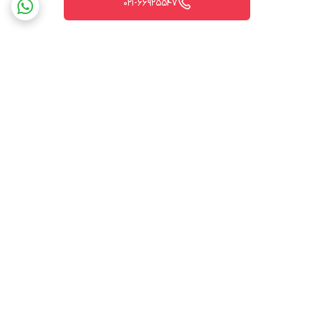
021-66925547
برگشت به بالا
ارسال ویژه
پشتیبانی ۲۴ ساعته