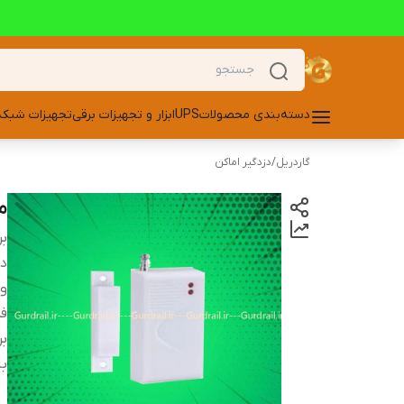
دسته‌بندی محصولات
UPS
ابزار و تجهیزات برقی
تجهیزات شبکه
گاردریل
/
دزدگیر اماکن
م
بر
دس
ول
فر
بر
با