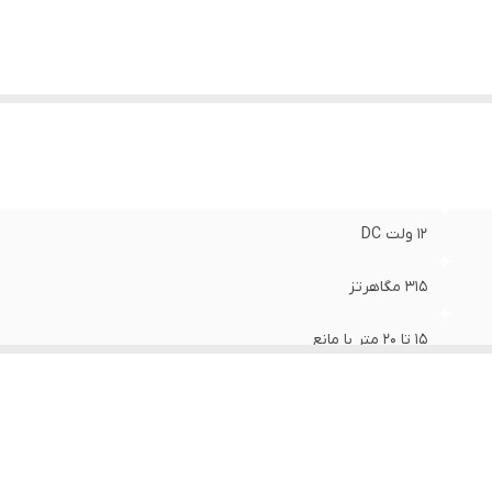
۱۲ ولت DC
۳۱۵ مگاهرتز
۱۵ تا ۲۰ متر با مانع
23 A