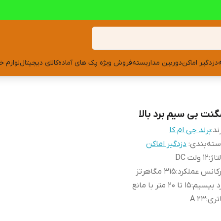
دزدگیر اماکن
دوربین مداربسته
فروش ویژه پک های آماده
کالای دیجیتال
لوازم خ
گنت بی سیم برد بالا
ند:
برند جی ام کا
ته‌بندی
:
دزدگیر اماکن
تاژ
:
۱۲ ولت DC
کانس عملکرد
:
۳۱۵ مگاهرتز
د بیسیم
:
۱۵ تا ۲۰ متر با مانع
تری
:
23 A