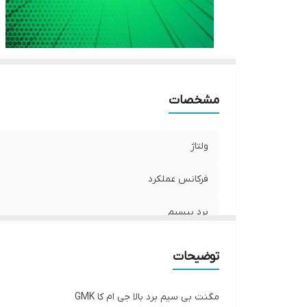
مشخصات
ولتاژ
فرکانس عملکرد
برد بیسیم
باتری
توضیحات
مگنت بی سیم برد بالا جی ام کا GMK