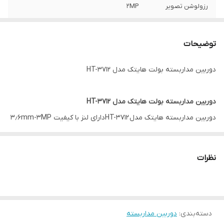
رزولوشن تصویر
2MP
دارای
DWDR-UTC MENU-3D DNR
توضیحات
برد دید در شب
25 متر
دوربین مداربسته بولت هایتک مدل HT-3712
دوربین مداربسته بولت هایتک مدل HT-3712
دوربین مداربسته هایتک مدل HT-3712دارای لنز با کیفیت ۳٫۶mm-3MP
و برد دید در شب ۲۵ متر از ویژگی دوربین مداربسته بولت هایتک
HITECH مدل HT-3712 است.
نظرات
این دوربین دارای کیس فلزی است و دارای حسگر F37 Fullhan است و از
کیفیت بالایی برخوردار است
دسته‌بندی
:
دوربین مداربسته