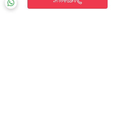
021-66925547
برگشت به بالا
ارسال ویژه
پشتیبانی ۲۴ ساعته