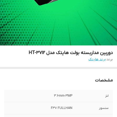
دوربین مداربسته بولت هایتک مدل HT-3712
برند:
برند هایتک
مشخصات
لنز
3.6mm-3MP
سنسور
F37 FULLHAN