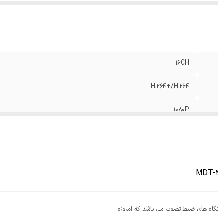
16CH
H.264+/H.264
1080P
1SATA Port Up to 6 TB
ترین دستگاه های ضبط تصویر می باشد که امروزه