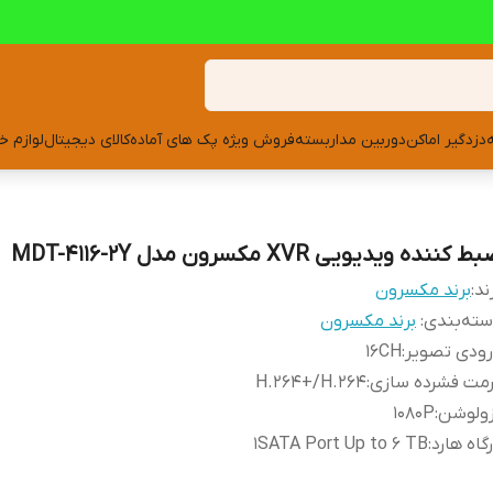
دزدگیر اماکن
دوربین مداربسته
فروش ویژه پک های آماده
کالای دیجیتال
لوازم خ
 کننده ویدیویی XVR مکسرون مدل MDT-4116-2Y
ند:
برند مکسرون
ته‌بندی
:
برند مکسرون
رودی تصویر
:
16CH
رمت فشرده سازی
:
H.264+/H.264
زولوشن
:
1080P
گاه هارد
:
1SATA Port Up to 6 TB