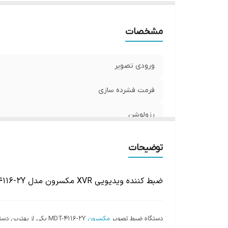
مشخصات
ورودی تصویر
فرمت فشرده سازی
رزولوشن
درگاه هارد
توضیحات
ضبط کننده ویدیویی XVR مکسرون مدل MDT-4116-2Y
دستگاه ضبط تصویر
مکسرون
MDT-4116-2Y یکی از به