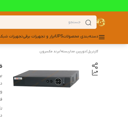
دسته‌بندی محصولات
UPS
ابزار و تجهیزات برقی
تجهیزات شبکه
گاردریل
/
دوربین مداربسته
/
برند مکسرون
ضبط
بر
دس
و
ف
ر
در