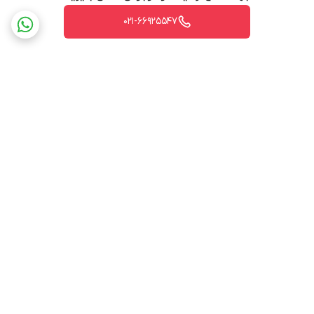
021-66925547
برگشت به بالا
ارسال ویژه
پشتیبانی ۲۴ ساعته