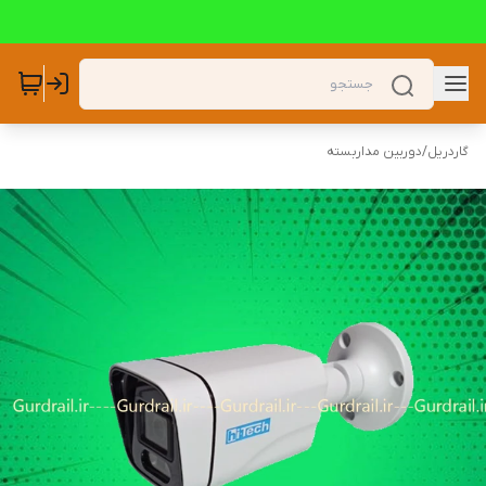
گاردریل
/
دوربین مداربسته