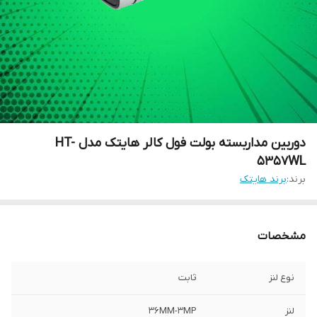
دوربین مداربسته بولت فول کالر هایتک مدل HT-
5357WL
برند:
برند هایتک
مشخصات
نوع لنز
ثابت
لنز
36MM-3MP