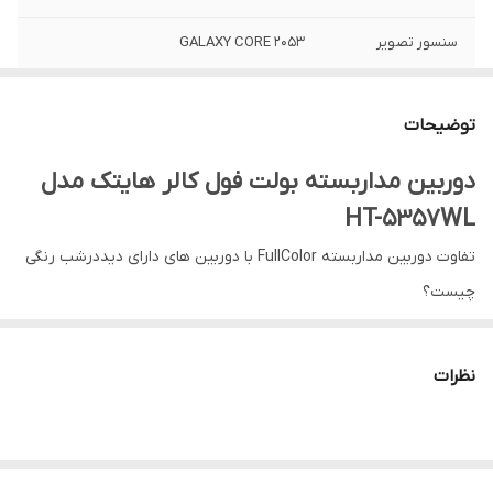
سنسور تصویر
2053 GALAXY CORE
رزولوشن تصویر
2MP
توضیحات
دید در شب رنگی
20متر
دوربین مداربسته بولت فول کالر هایتک مدل
HT-5357WL
تفاوت دوربین مداربسته FullColor با دوربین های دارای دیددرشب رنگی
چیست؟
دوربین های استارلایت برای ضبط تصاویر رنگی در شب نیاز به یک
نظرات
حداقل نور در محیط بودند اما در دوربین های فول کالر این مشکل برطرف
شده است و با قراردادن LEDهای نوری با نور گرم و تابش آن در شب این
دوربین ها تصاویر را به صورت رنگی دریافت خواهند کرد.