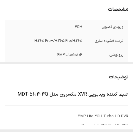
مشخصات
ورودی تصویر
4CH
فرمت فشرده سازی
H.265 Pro+/H.265 Pro/H.265
رزولوشن
4MP Lite/1080P
درگاه هارد
1SATA Port Up to 10 TB
توضیحات
ضبط کننده ویدیویی XVR مکسرون مدل MDT-5104-4Q
4MP Lite 4CH Turbo HD DVR
Support H.265 Pro+/H.265