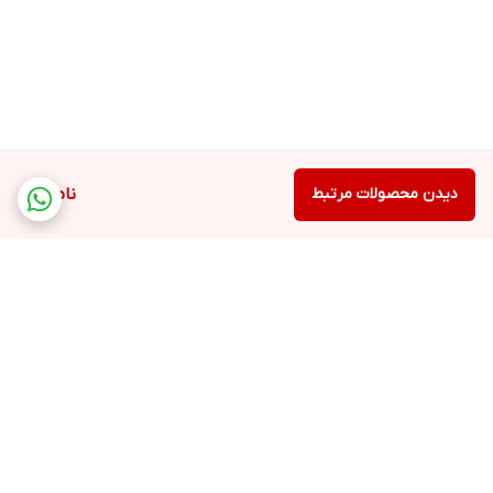
پیشرفته XVR، علاوه بر پشتیبانی از
دوربین HDTVI، از تکنولوژی های
دیگری همچون HDCVI و تحت شبکه
به آسانی پشتیبانی کرده تا به راحتی در
صورت نیاز به استفاده از دو روش انتقال
داده ANALOUGE و IP با کمک رابط
دیدن محصولات مرتبط
ناموجود
کاربری آسان از آن ها استفاده کنید
برگشت به بالا