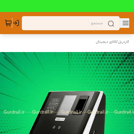
گاردریل
/
کالای دیجیتال