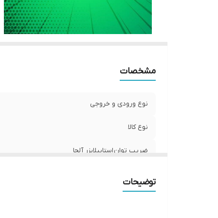
مشخصات
نوع ورودی و خروجی
نوع کالا
ضریب توان استابیلایزر آلجا
توان
توضیحات