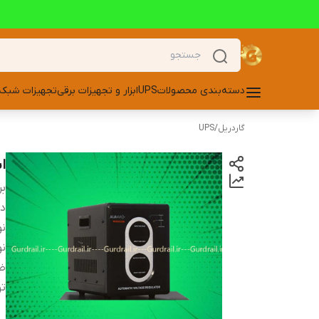
دسته‌بندی محصولات
UPS
ابزار و تجهیزات برقی
تجهیزات شبکه
گاردریل
/
UPS
است
بر
دس
نو
نو
ضر
تو