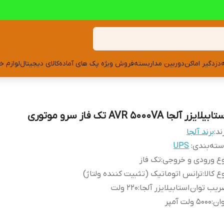
دزدگیر اماکن
دوربین مداربسته
فروش ویژه پک های آماده
کالای دیجیتال
لوازم خ
ابیلایزر آلجا AVR 5000VA تک فاز سرو موتوری
ند:
برند آلجا
ته‌بندی
:
UPS
ع ورودی و خروجی
:
تک فاز
ع کالا
:
ترانس اتوماتیک (تثبیت کننده ولتاژ)
یب توان استابیلایزر آلجا
:
۲۲۰ ولت
ان
:
۵۰۰۰ ولت آمپر