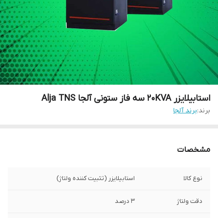
استابیلایزر 20KVA سه فاز ستونی آلجا Alja TNS
برند:
برند آلجا
مشخصات
نوع کالا
استابیلایزر (تثبیت کننده ولتاژ)
دقت ولتاژ
3 درصد