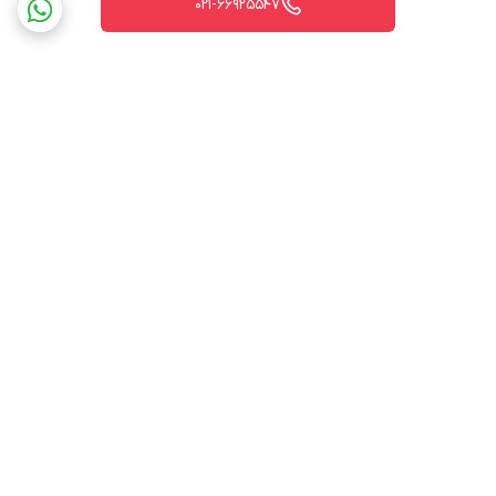
021-66925547
برگشت به بالا
ارسال ویژه
پشتیبانی ۲۴ ساعته