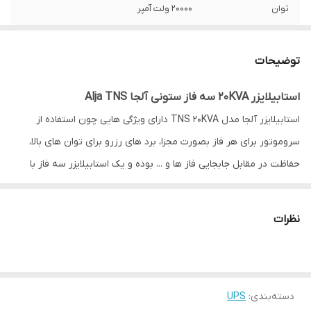
توان
20000 ولت آمپر
توضیحات
استابیلایزر 20KVA سه فاز ستونی آلجا Alja TNS
استابیلایزر آلجا مدل TNS 20KVA دارای ویژگی هایی چون استفاده از
سروموتور برای هر فاز بصورت مجزا، برد های رزرو برای توان های بالا،
حفاظت در مقابل جابجایی فاز ها و ... بوده و یک استابیلایزر سه فاز با
20000 ولت آمپر توان می باشد.این استابیلایزر (تثبیت کننده ولتاژ) با
تکنولوژی موتور سروموتور (Servomotor) تولید و به بازار تجهیزات برق
نظرات
و الکترونیک ارائه گردیده و دارای 50 دسی بل نویز صوتی و 3 درصد دقت
ولتاژ می باشد.ولتاژ ورودی این استابیلایزر 280 تا 430 ولت از نوع AC و
ولتاژ خروجی آن نیز 380 ولت از نوع AC است.
دسته‌بندی
:
UPS
مشخصات فنی استابیلایزر سه فاز آلجا TNS 20KVA