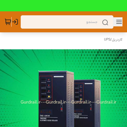
گاردریل
/
UPS