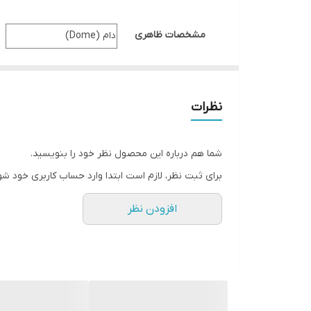
برد دید در شب
مشخصات ظاهری
دام (Dome)
WDR
کیفیت تصویر
۴ مگاپیکسل (1440×2560)
نوع لنز
2.8 میلیمتری
نظرات
نوع اتصال
سیم LAN
مشخصات اتصال
از طریق سیم LAN
شما هم درباره این محصول نظر خود را بنویسید.
قابلیت بزرگنمایی دیجیتال
دارد
برای ثبت نظر، لازم است ابتدا وارد حساب کاربری خود شو
قابلیت بزرگنمایی اپتیکال
ندارد
قابلیت چرخش
ندارد
افزودن نظر
دید در شب
دارد
قابلیت ضبط صدا
ندارد
شیار کارت حافظه
ندارد
منبع تغذیه
۱۲VDC