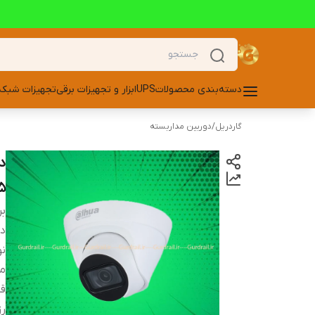
دسته‌بندی محصولات
UPS
ابزار و تجهیزات برقی
تجهیزات شبکه
گاردریل
/
دوربین مداربسته
5
بر
دس
نو
م
قا
ر