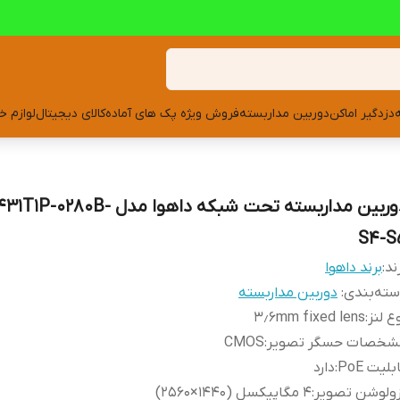
دزدگیر اماکن
دوربین مداربسته
فروش ویژه پک های آماده
کالای دیجیتال
لوازم خ
دوربین مداربسته تحت شبکه داهوا مدل 0B
S4-S
ند:
برند داهوا
ته‌بندی
:
دوربین مداربسته
ع لنز
:
۳٫۶mm fixed lens
شخصات حسگر تصویر
:
CMOS
بلیت PoE
:
دارد
زولوشن تصویر
:
۴ مگاپیکسل (1440×2560)