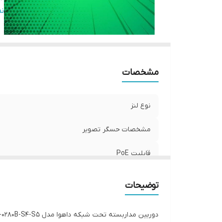
ح
ن
بر
R
مشخصات
نوع لنز
مشخصات حسگر تصویر
قابلیت PoE
رزولوشن تصویر
توضیحات
حسگر تصویر
دوربین مداربسته تحت شبکه داهوا مدل HDW1431T1P-0280B-S4-S5