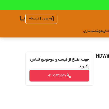
ورود | ثبت‌نام
انگی
هوشمندسازی
HDW1431T1P-028-
جهت اطلاع از قیمت و موجودی تماس
بگیرید.
021-66925547