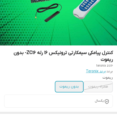
کنترل پیامکی سیمکارتی ترونیکس 16 رله ZC16- بدون
ریموت
teronix zc16
برند:
برند Teronix
ریموت
همراه ریموت
بدون ریموت
یکسال