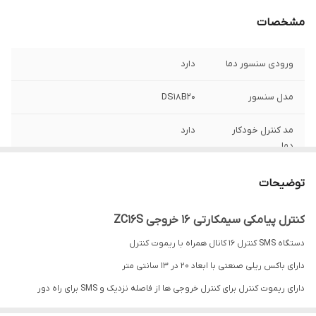
مشخصات
ورودی سنسور دما
دارد
مدل سنسور
DS18B20
مد کنترل خودکار
دارد
دما
قاب ریلی
دارد
توضیحات
فاصله عملکرد
صدها کیلومتر
کنترل پیامکی سیمکارتی 16 خروجی ZC16S
دستگاه SMS کنترل 16 کانال همراه با ریموت کنترل
جریان مجاز هر رله
10 آمپر
دارای باکس ریلی صنعتی با ابعاد ۲۰ در ۱۳ سانتی متر
تعداد ورودی
12
دارای ریموت کنترل برای کنترل خروجی ها از فاصله نزدیک و SMS برای راه دور
گزارش