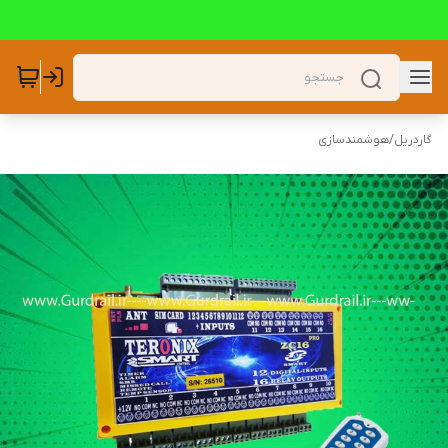
گاردریل
/
هوشمندسازی