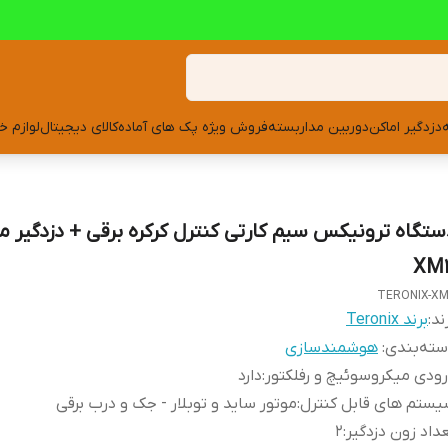
دزدگیر اماکن
دوربین مداربسته
فروش ویژه پک های آماده
کالای دیجیتال
لوازم خ
ستگاه ترونیکس سیم کارتی کنترل کرکره برقی + دزدگیر م
XM
TERONIX-X
ند:
برند Teronix
ته‌بندی
:
هوشمندسازی
ودی میکروسوئیچ و رفلکتور
:
دارد
ستم های قابل کنترل
:
موتور ساید و توبلار - جک و درب برقی
داد زون دزدگیر
:
2