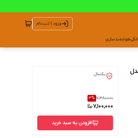
ورود | ثبت‌نام
انگی
هوشمندسازی
دل
یکسال
3
%
7,380,000
7,100,000
افزودن به سبد خرید