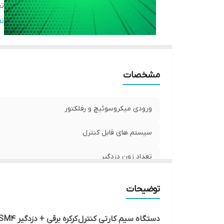
تع
ام
ن
مشخصات
ورودی میکروسوئیچ و رفلکتور
سیستم های قابل کنترل
تعداد زون دزدگیر
تعداد رله خروجی
توضیحات
امکان اضافه کردن ریموت
دستگاه سیم کارتی کنترل کرکره برقی + دزدگیر SM4