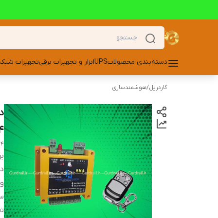
دسته‌بندی محصولات
UPS
ابزار و تجهیزات برقی
تجهیزات شبکه
گاردریل
/
هوشمندسازی
د
4
M4
بر
دس
ور
سی
تع