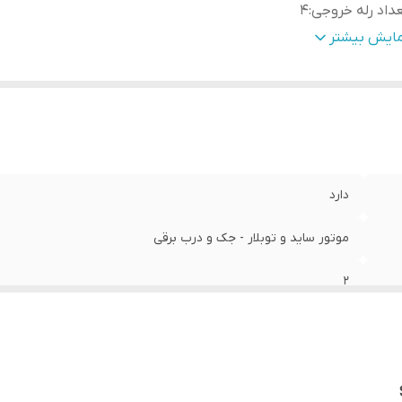
داد رله خروجی
:
4
کان اضافه کردن ریموت
:
تا 20 عدد
مایش بیشتر
دارد
موتور ساید و توبلار - جک و درب برقی
2
4
تا 20 عدد