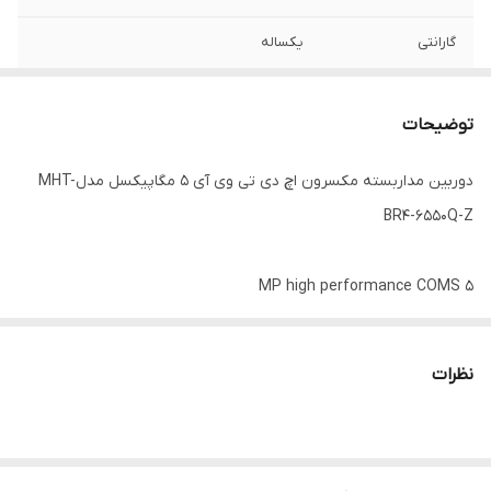
گارانتی
یکساله
رزولوشن تصویر
5 مگاپیکسل
توضیحات
تکنولوژی
ATW,AGC,BLC,DWDR
دوربین مداربسته مکسرون اچ دی تی وی آی 5 مگاپیکسل مدلMHT-
برد دید در شب
تا 40 متر مربع EXIR , SMART IR
BR4-6550Q-Z
5 MP high performance COMS
5 MP@20fps, 4 MP@25fps, 1080p@25fps
2.8mm to12 mm motorized vari-focal lens
نظرات
Color: 0.01 Lux @ (F1.2, AGC ON), 0 Lux with IR
OSD Menu, 2D DNR,BLC, DWDR, AGC, ATW,
4 in 1 video output (switchable TVI/AHD/CVI/CVBS)