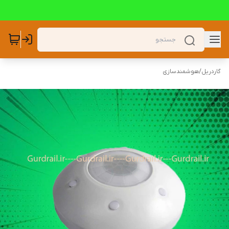
گاردریل
/
هوشمندسازی