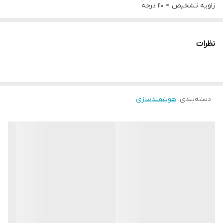
زاویه تشخیص = 110 درجه
تشخیص قابل تنظیم محدوده 10 متر قطر
فعال کردن جفت مستقیم (برنامه نویسی دستی فعال است.)
نظرات
خروجی 0VDC یا 5VDC برای اتصال به سیستم هشدار دهنده شخص
ثالث
12V و 24V بصورت PIR مستقل کار می کند
دسته‌بندی
:
هوشمندسازی
ارسال و دریافت امواج IR