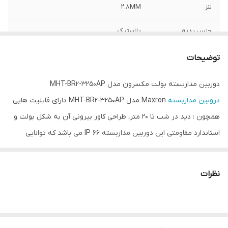
لنز
2.8MM
جنس بدنه
پلاستیک
برد دید در شب
20متر
توضیحات
0.01Lux
LUX
دوربین مداربسته بولت مکسرون مدل MHT-BR2-3250AP
دروبین مداربسته
Maxron مدل MHT-BR2-3250AP دارای قابلیت هایی
همچون : دید در شب تا 20 متر، طراحی کاور بیرونی آن به شکل بولت و
استاندارد مقاومتی این دوربین مداربسته IP 66 می باشد که توانایی
جلوگیری از نفوذ گردو غبار و آب تا عمق 1 متر به مدت 30 دقیقه را
داراست، بدنه پلاستیکی، لنز 2.8 میلیمتر.
نظرات
گارانتی اصلی فراگستر
دوربین مداربسته بولت مکسرون مدل MHT-BR2-3250AP
مکسرون
(
MAXRON
) یکی از تولید کنندگان تکنولوژی در جهان است.