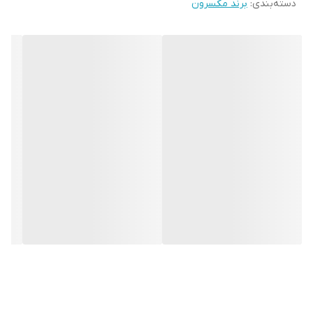
دسته‌بندی
:
برند مکسرون
کمپانی مکسرون در سال 2009 در کره جنوبی تاسیس شد و فعالیت خود را
با تولید سیستم های دوربین مداربسته مکسرون و رکوردر های DVR
مکسرون آغاز کرد. هم اکنون
مکسرون
دارای تنوع تولیدات بالا و با
کیفیت است از جمله:
-سیستم های نظارتی مکسرون
-تجهیزات شبکه مکسرون
-سیستم های خانه هوشمند مکسرون
دوربین مداربسته بولت مکسرون مدل MHT-BR2-3250AP