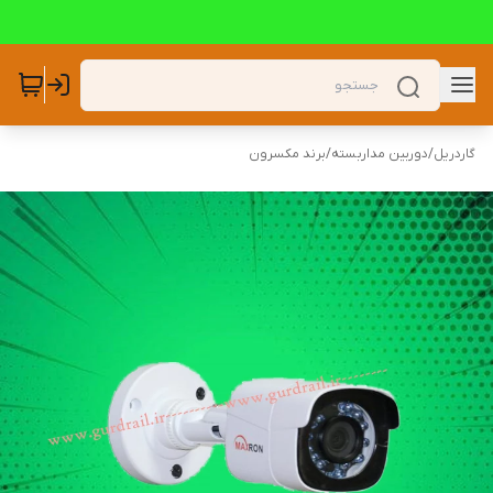
گاردریل
/
دوربین مداربسته
/
برند مکسرون