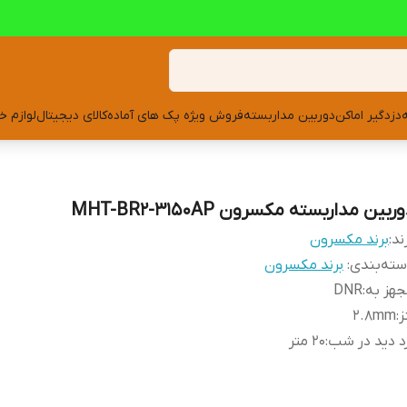
دزدگیر اماکن
دوربین مداربسته
فروش ویژه پک های آماده
کالای دیجیتال
لوازم خ
ربین مداربسته مکسرون MHT-BR2-3150AP
ند:
برند مکسرون
ته‌بندی
:
برند مکسرون
هز به
:
DNR
ز
:
2.8mm
د دید در شب
:
20 متر