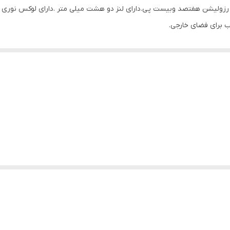
 رزولیشن هفتصد وبیست پی.دارای لنز دو هشت میلی متر .دارای لوکس نوری 
 برای فضای خارجی.
ut, up to 720P resolution 720p@25fps/720p@30fps 2.8mm Fixed lens 0.
f
(۳.۶ mm), 54.38° (۶ mm)