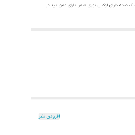
یک صدم.دارای لوکس نوری صفر .دارای عمق دید در
۱ Megapixel high-performance CMOS Analog HD outp
Smart IR Up to 20m IR distance IP66 weatherproo
Camera
Lens
۲.۸ mm, 3.6 mm, 6 mm fixed lens
Horizontal Field of View
۱۰۳.۵۵° (۲.۸ mm), 82.63° 
Lens Mount
M12
افزودن نظر
Day & Night
IR cut filter
Synchronization
Internal synchronization