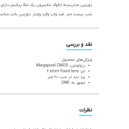
دوربین مداربسته انالوگ مکسرون یک مگا پیکسل.دارای
شب بیست متر .ضد واب وگرد وغبار .دوربین بالت مناسب
دوربین مداربسته مکسرون MHT-BR2-3150AP
نقد و بررسی
01 Lux @ (F1.2,AGC ON),0 Lux with IR ICR, DNR,
ویژگی‌های محصول
رزولوشن:
1Megapixel CMOS
دوربین مداربسته مکسرون MHT-BR2-3150AP
لنز:
2.8mm Fixed lens
برد دید در شب:
20 متر
مجهز به:
DNR
نظرات