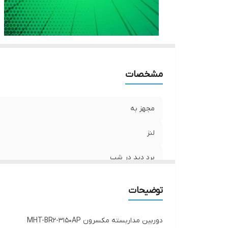
مشخصات
مجهز به
لنز
برد دید در شب
توضیحات
دوربین مداربسته مکسرون MHT-BR2-3150AP