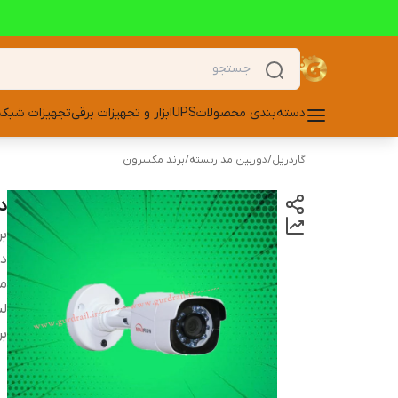
دسته‌بندی محصولات
UPS
ابزار و تجهیزات برقی
تجهیزات شبکه
گاردریل
/
دوربین مداربسته
/
برند مکسرون
دو
بر
دس
مج
لن
بر