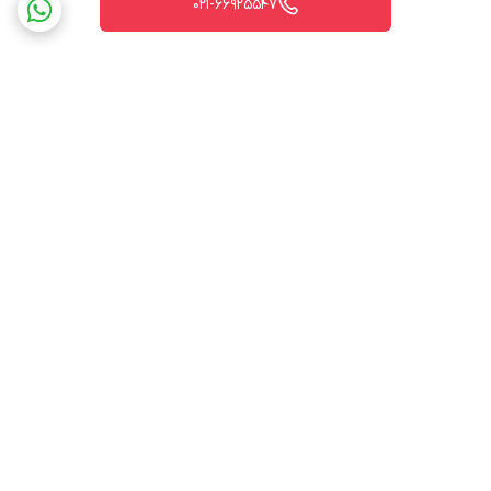
021-66925547
برگشت به بالا
ارسال ویژه
پشتیبانی ۲۴ ساعته