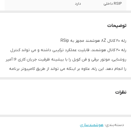
RSIP داخلی
دارد
توضیحات
رله 20 کانال 8Z هوشمند مجهز به RSip
رله 20 کانال هوشمند، قابلیت عملکرد ترکیبی داشته و می تواند کنترل
روشنایی، موتور برقی و فن کویل را با بیشینه ظرفیت جریان کاری 16 آمپر
را انجام دهد. این رله، علاوه بر اینکه می تواند از طریق کامپیوتر برنامه
ریزی شود و سناریوهای پیشرفته را انجام دهد، دارای کنترل دستی بوده
که خود باعث افزایش سطح دسترسی کاربر می گردد. ماژول مبدل
نظرات
هوشمند 8 کانال، دارای 8 زون جهت تبدیل ورودی سنتی به هوشمند و
ارتباط سایر ادوات و سنسورها می باشد. ماژول ارتباطی ، در واقع رابط
شبکه هوشمند HBUS و LAN می باشد که عملاً موجب کنترل خانه
دسته‌بندی
:
هوشمندسازی
هوشمند توسط اپلیکیشن iOS و Android می شود. علاوه بر دارا بودن