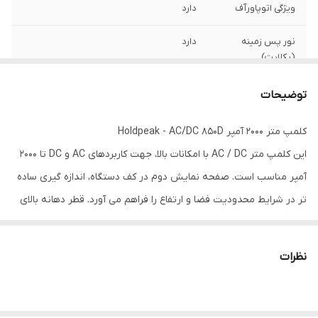
ویژگی اتوپاورآف
دارد
نور پس زمینه
دارد
(بکلایت)
نمایش مقادبر
دارد
توضیحات
نسبی (کلید REL)
کلمپ متر 2000 آمپر Holdpeak - AC/DC 850D
کلید نگهدارنده
دارد
این کلمپ متر AC / DC با امکانات بالا، جهت کاربردهای AC و DC تا ۲۰۰۰
مقدار (HOLD)
آمپر مناسب است. صفحه نمایش دوم در کف دستگاه، اندازه گیری ساده
صفحه نمایش دوم
دارد
تر در شرایط محدودیت فضا و ارتفاع را فراهم می آورد. قطر دهانه بالای
در کف
این کلمپ قابلیت پوشش کاربردهای خاص را می دهد. نور داخل دهانه
سایز دهانه
55 میلیمتر
کلمپ در محیط های تاریک به یافتن کابل مربوطه کمک بزرگی می کند.
نظرات
همچنین زائده روی دهانه، جهت جداسازی کابل مورد نظر از میان دسته
زایده روی دهانه
دارد
کابلها کاراست
ریل نگهدارنده
دارد
مشخصات مولتی متر کلمپی 850D :