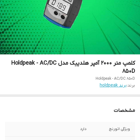
کلمپ متر 2000 آمپر هلدپیک مدل Holdpeak - AC/DC
850D
Holdpeak - AC/DC 850D
برند:
برند holdpeak
مشخصات
ویژگی اتورنج
دارد