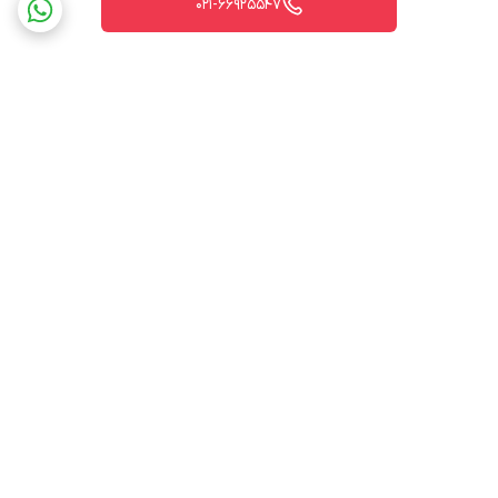
021-66925547
برگشت به بالا
ارسال ویژه
پشتیبانی ۲۴ ساعته