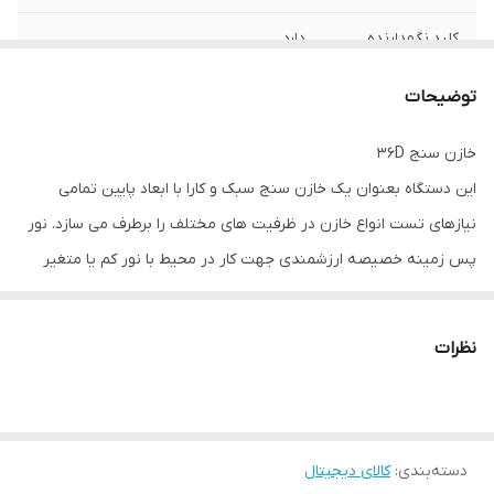
کلید نگهدارنده
دارد
مقدار (HOLD)
توضیحات
خازن سنج و سلف
خازن سنج
سنج
خازن سنج 36D
این دستگاه بعنوان یک خازن سنج سبک و کارا با ابعاد پایین تمامی
تست ظرفیت خازنی
0~200pF الی 20mF
نیازهای تست انواع خازن در ظرفیت های مختلف را برطرف می سازد. نور
پیچ تنظیم صفر
دارد
پس زمینه خصیصه ارزشمندی جهت کار در محیط با نور کم یا متغیر
است.
ارقام قابل نمایش
نمایش 1999
نظرات
مشخصات
خازن سنج
فوق به شرح زیر می باشد :
دسته‌بندی
:
کالای دیجیتال