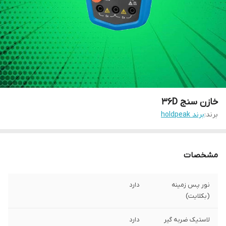
خازن سنج 36D
برند:
برند holdpeak
مشخصات
نور پس زمینه
دارد
(بکلایت)
لاستیک ضربه گیر
دارد