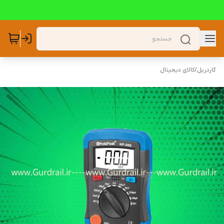
گاردریل
/
کالای دیجیتال