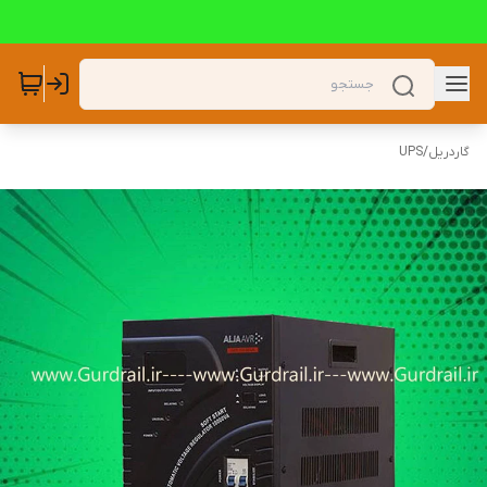
گاردریل
/
UPS