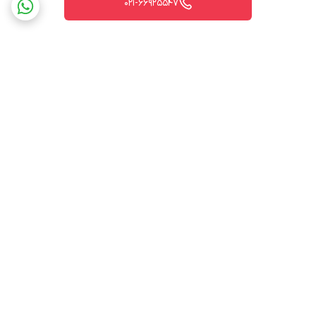
021-66925547
برگشت به بالا
ارسال ویژه
پشتیبانی ۲۴ ساعته