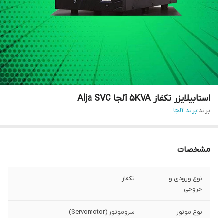
استابیلایزر تکفاز 5KVA آلجا Alja SVC
برند:
برند آلجا
مشخصات
نوع ورودی و
تکفاز
خروجی
نوع موتور
سروموتور (Servomotor)