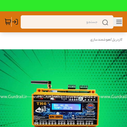
گاردریل
/
هوشمندسازی