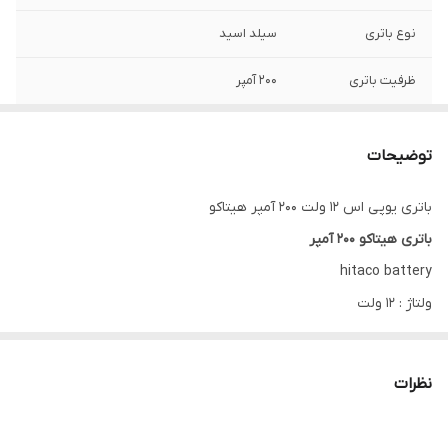
نوع باتری
سیلد اسید
ظرفیت باتری
200 آمپر
توضیحات
باتری یوپی اس 12 ولت 200 آمپر هیتاکو
باتری هیتاکو 200 آمپر
hitaco battery
ولتاژ : 12 ولت
200 آمپر
ابعاد : ارتفاع 216 / عرض 240 / طول 522 میلیمتر
نظرات
وزن : 65 کیلوگرم
یک سال گارانتی