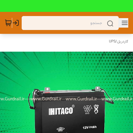
گاردریل
/
UPS