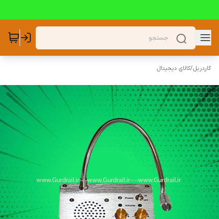
گاردریل
/
کالای دیجیتال