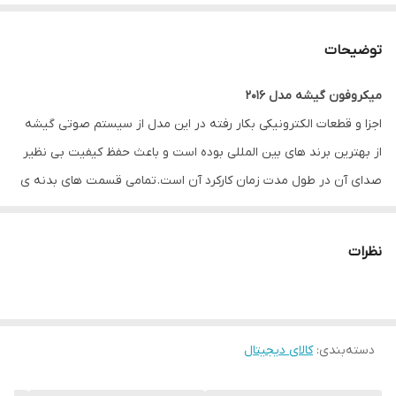
توضیحات
میکروفون گیشه مدل 2016
اجزا و قطعات الکترونیکی بکار رفته در این مدل از سیستم صوتی گیشه
از بهترین برند های بین المللی بوده است و باعث حفظ کیفیت بی نظیر
صدای آن در طول مدت زمان کارکرد آن است. تمامی قسمت های بدنه ی
این مدل تماما از جنس آلومینیوم است.
همچنین امکان رکورد صدای مکالمه مابین گیشه دار و ارباب رجوع وجود
نظرات
دارد (که البته شاید با توجه به شرایط فرهنگی هر کشور و یا منطقه
شاید کاربردی نباشد) در مدل 2016 امکان اتصال میکروفون هندزفری یقه
ای نیز وجود دارد.
دسته‌بندی
:
کالای دیجیتال
پورت VOI مخصوص اتصال به یک ماژول سفارشی است که در کنار
دستگاه قرار می گیرد و با فشردن یک دکمه صدای ضبط شده ای (مانند