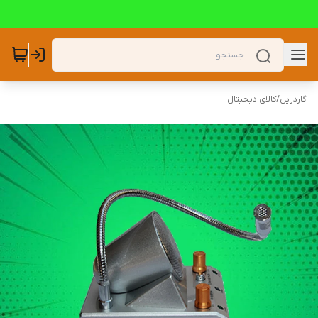
گاردریل
/
کالای دیجیتال