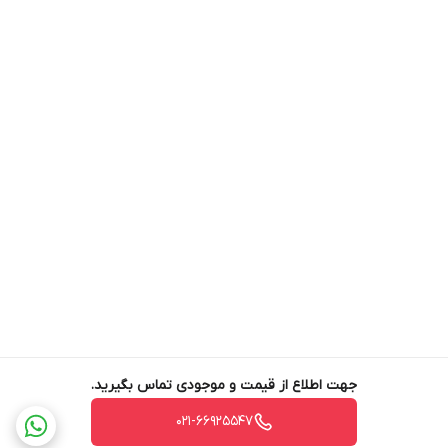
جهت اطلاع از قیمت و موجودی تماس بگیرید.
021-66925547