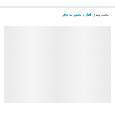
ایده آل جهت استفاده در کمپ ها ، برخی از مصارف باغبانی ، یا کار با
دسته‌بندی
:
ابزار و تجهیزات برقی
ابزارآلات الکتریکی هنگامی که از منبع جریان دور هستید و همچنین
استفاده به منظور برق اضطراری و … کاربرد دارد.موتور چهار ضربه ای در
این محصول از همین برند و جابجایی 389cc می باشد. در موتور آن
سنسور تشخیص روغن جهت محافظت قرار داده شده است.