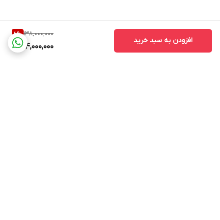
138,000,000
2
%
افزودن به سبد خرید
134,000,000
برگشت به بالا