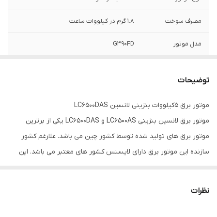
مصرف سوخت
1.8 گرم در کیلووات ساعت
مدل موتور
G390FD
مدت زمان کار
9 ساعت
مداوم استاندارد
توضیحات
سیکل استارت
چهار زمانه
موتور برق 5کیلووات بنزینی لانسین LC6500DAS
موتور برق لانسین بنزینی LC6500AS و LC6500DAS یکی از برترین
سیستم استارت
استارتی
موتور برق های تولید شده توسط کشور چین می باشد. علارغم کشور
توان
5.5 کیلووات
سازنده این موتور برق دارای لایسنس کشور های معتبر می باشد. این
موتور برق دارای سیستم الکتریکی استارت بوده و مدل موتور استفاده
شده در آن G390 می باشد.
نظرات
مخزن روغن در این موتور برق 1.1 لیتر بوده و سوخت رسانی در آن به
شکل کاربراتوری می باشد. وزن این موتور برق 79 کیلوگرم است. به شکل