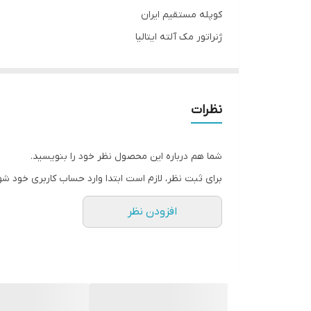
کوپله مستقیم ایران
ژنراتور مک آلته ایتالیا
دارای تنظیم کننده ولتاژ AVR اتوماتیک
دارای سیستم محافظ روغن
سیم پیچی 100 درصد مس
نظرات
به همراه تانک سوخت
استاندارد الاینده ی اروپا
شما هم درباره این محصول نظر خود را بنویسید.
موتوربرق گازوئیلی کوپ KDF12000 XE با ژنراتور مک آلته ایتالیا
برای ثبت نظر، لازم است ابتدا وارد حساب کاربری خود شو
موتوربرق گازوئیلی کوپ KDF12000 XE
افزودن نظر
تولیدی آن ۸۸ دسی بل می باشد. این محصول کوپله مستقیم ایران می باشد.
موت
که به هنگام کمبود روغن از روشن شدن دستگاه جلوگیری ن
سیستم سوخت رسانی
موتوربرق گازوئیلی کوپ KDF12000 XE