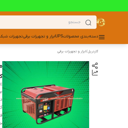
دسته‌بندی محصولات
UPS
ابزار و تجهیزات برقی
تجهیزات شبکه
گاردریل
/
ابزار و تجهیزات برقی
کا
XE
بر
دس
کد
فا
ح