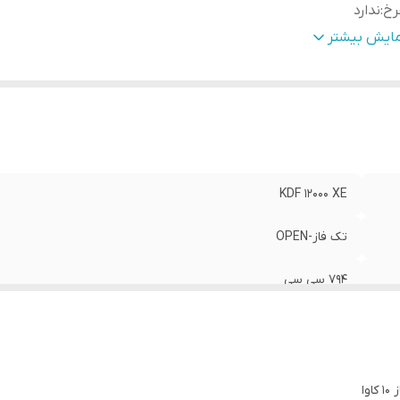
رخ
:
ندارد
انک سوخت
:
دارد
مایش بیشتر
KDF 12000 XE
تک فاز-OPEN
794 سی سی
ندارد
دارد