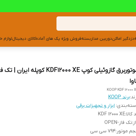
دزدگیر اماکن
دوربین مداربسته
فروش ویژه پک های آماده
کالای دیجیتال
لوازم خ
وا
KOOP KDF 12000 
ند:
برند KOOP
ته‌بندی
:
ابزار و تجهیزات برقی
 کالا
:
KDF 12000 XE
ز
:
تک فاز-OPEN
جم موتور
:
794 سی سی