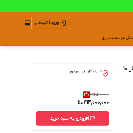
ورود | ثبت‌نام
انگی
هوشمندسازی
موتوربرق گازوئیلی کوپ KDF12000 XE کوپله ایران | تک فاز 10
6 ماه گارانتی موتور
2
%
426,600,000
414,000,000
افزودن به سبد خرید