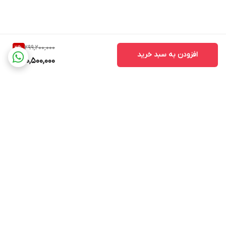
299,200,000
2
%
افزودن به سبد خرید
290,500,000
برگشت به بالا