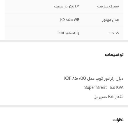
مصرف سوخت
1.7 لیتر در ساعت
مدل موتور
KD 8500WE
کد کالا
KDF 8500QQ
قدرت
5.5 کیلو ولت آمپر
توضیحات
سوخت
دیزل ( گازوئیل )
حجم روغن موتور
1.65 لیتر
دیزل ژنراتور کوپ مدل KDF 8500QQ
Super Silent 5.5 KVA
تکفاز 6.5 دسی بل
دیزل ژنراتور کوپ مدل KDF 8500QQ تک فاز می باشد و با ولتاژ 220 ولت
کار میکند . این ژنراتور تک سیلندر بوده و موتور ان KD192FE است که
نظرات
توسط هوا خنک می شود. سیستم سوخت رسانی انژکتور می باشد و