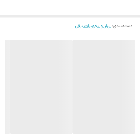
سیستم استارت به دو صورت استارتر الکنریکی و مکانیکی می باشد .
از
آنجایی که سوخت این موتور برق یا دیزل ژراتور ، گازوئیل است از نظر
دسته‌بندی
:
ابزار و تجهیزات برقی
ایمنی نیز بهتر از موتور برق بنزینی است.
طراحی و ساخت سیستم تزریق سوخت در تیم فنی کوپ برگرفته از
تکنولوژی پیشرفته خارج از کشور می باشد که بازدهی بالایی را موجب می
شود.
گروه بازرگانی
Gurdrail
انواع محصولات برند چینی کوپ نظیر
دیزل
پمپ
،
ژنراتور
و
موتور
را با قیمتی مناسب و کیفیتی عالی به بازار عرضه می
دارد. در صورت تمایل به خرید
تماس
گرفته و اطلاعات بیشتر را از
کارشناسان فروش ما به صورت کاملا رایگان دریافت نمایید.
نوع محصول
ژنراتور
کد کالا
KDF 8500QQ
قدرت
5.5KVA