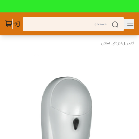
گاردریل
/
دزدگیر اماکن