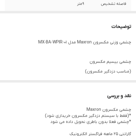
فاصله تشخیص
9متر
حداکثر فاصله ارتباط
حدود80متر
با دستگاه اصلی
توضیحات
چشمی وزنی مکسرون Maxron مدل MX-BA-WPIR-01
چشمی بیسیم مکسرون
(مناسب دزدگیر مکسرون)
برای تشخیص حرکت انسان /PIR مجهز به تکنولوژی
پروتکل ارتباطی رادیویی ۴۳۳ RF
نقد و بررسی
پایداری عملکرد و همچنین اطمینان بالایی در برابر هشدارهای
چشمی مکسرون Maxron
ناخواسته
*(فقط با سیستم دزدگیر مکسرون خریداری شود)
وضعیت تست خودکار
*چشمی فعلا بدون باطری نحویل داده می شود
وزنی ( ٢۵ گیلوگرم)
گارانتی 25 ماهه فراگستر الکترونیک