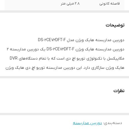
فاصله کانونی
2.8 میلی متر
سایز حسگر تصویر
1/3 اینچ
توضیحات
رزولوشن
1080*1920 ۲ مگاپیکسل
دوربین مداربسته هایک ویژن مدل DS-2CE72DFT-F
حسگر تصویر
CMOS
دوربین مداربسته هایک ویژن DS-2CE72DFT-F یک دوربین مداربسته 2
جنس بدنه
بدنه فلز
مگاپیکسل با تکنولوژی توربو اچ دی است که با تمام دستگاه‌های DVR
هایک ویژن سازگاری دارد. این دوربین مداربسته توربو اچ دی هایک ویژن
برد دید در شب
30 متر
با کیفیت بالا، بهترین انتخاب برای نظارت از اتاق، دفتر کار و جاهایی است
استاندارد
IP66
که دوربین مداربسته به سقف آن فضا نصب می‌شود. درواقع
این دوربین
نظرات
مداربسته دام
بیشتر در فضای بسته کاربرد دارد.
این
برند
،
بهترین
تولیدکننده دوربین مداربسته و ساخت کشور چین است.
ابعاد: 82 × 111 میلی‌متر
وزن: 500 گرم
دسته‌بندی
:
دوربین مداربسته