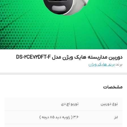
دوربین مداربسته هایک ویژن مدل DS-2CE72DFT-F
برند:
برند هایک ویژن
مشخصات
نوع دوربین
توربو اچ دی
لنز
3.6 ( زاویه دید 85 درجه )