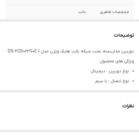
مشخصات ظاهری
بالت
کیفیت تصویر
۲ مگاپیکسل
توضیحات
فاصله کانونی
۲.۸ میلی‌ متر
دوربین مداربسته تحت شبکه بالت هایک ویژن مدل DS-2CD1023G0E-I
زاوبه دید
۱۱۴.۸ درجه
ویژگی های محصول
برد دید در شب
۳۰ متر
نوع دوربین : دیجیتال
نوع اتصال : با سیم
رزولوشن : 1920×1080
استاندارد : IP67
نظرات
دید در شب : دارد
قابلیت ضبط صدا : ندارد
قابلیت چرخش : چرخش افقی 360 درجه و عمودی 180 درجه