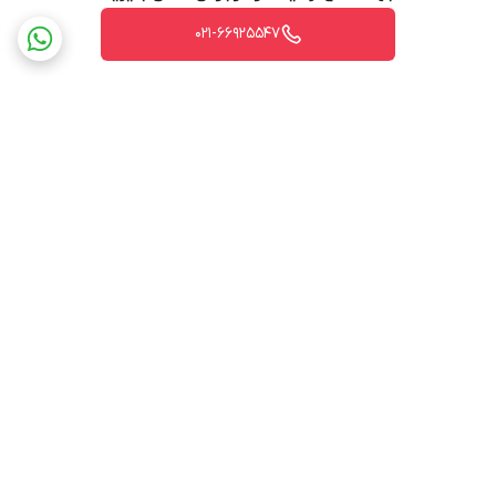
021-66925547
برگشت به بالا
ارسال ویژه
پشتیبانی ۲۴ ساعته