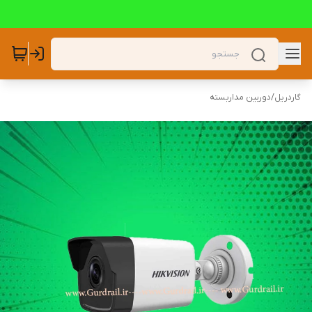
گاردریل
/
دوربین مداربسته