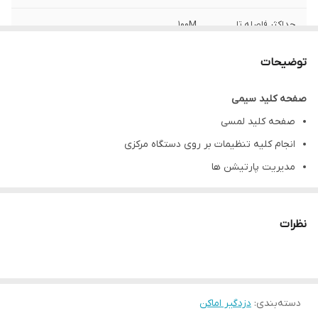
حداکثر فاصله تا
100M
دستگاه
توضیحات
صفحه کلید سیمی
صفحه کلید لمسی
انجام کلیه تنظیمات بر روی دستگاه مرکزی
مدیریت پارتیشن ها
قابلیت انجام عملیات فعال/ غیر فعال/ وضعیت در خانه
نمایش هشدار های دستگاه مرکزی
نظرات
دسته‌بندی
:
دزدگیر اماکن