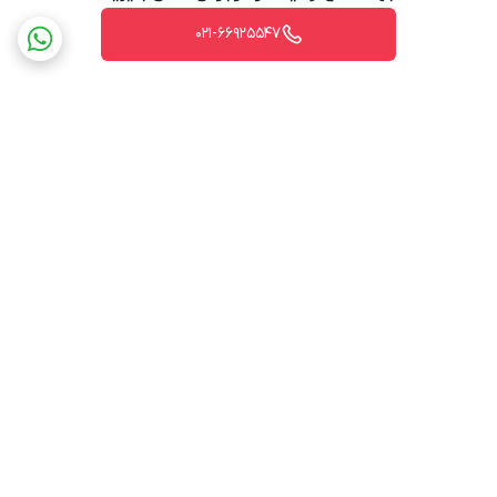
021-66925547
برگشت به بالا
ارسال ویژه
پشتیبانی ۲۴ ساعته