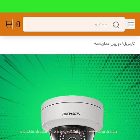
گاردریل
/
دوربین مداربسته