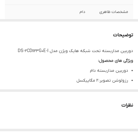
مشخصات ظاهری
دام
کیفیت تصویر
۲ مگاپیکسل
توضیحات
فاصله کانونی
۲.۸ میلی متر
دوربین مداربسته تحت شبکه هایک ویژن مدل DS-2CD1123G0E-I
زاوبه دید
۱۱۴.۸ درجه
ویژگی های محصول:
برد دید در شب
۳۰ متر
دوربین مداربسته دام
رزولوشن تصویر: 2 مگاپیکسل
قدرت دید در شب: تا متراژ 30 متر
استاندارد فیزیکی: IP67, IK10
نظرات
نوع لنز: لنز 2.8 -12 mm
جنس بدنه: فلزی
امکانات این دوربین: Motion detection, POE, BLC ,3D DNR, DWDR