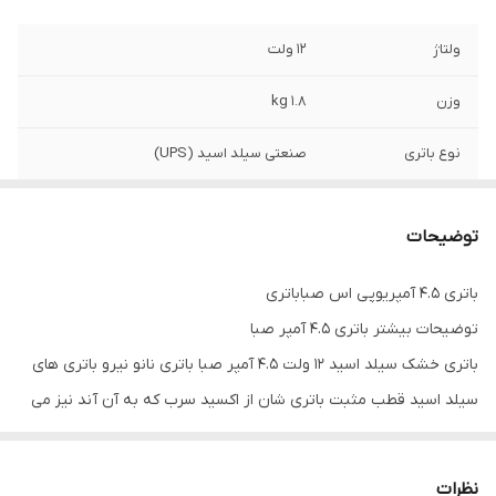
ولتاژ
12 ولت
وزن
1.8 kg
نوع باتری
صنعتی سیلد اسید (UPS)
ابعاد
8.9 × 6.9 × 10 cm
توضیحات
آمپر
4.5 آمپر
باتری 4.5 آمپریوپی اس صباباتری
توضیحات بیشتر باتری 4.5 آمپر صبا
باتری خشک سیلد اسید 12 ولت 4.5 آمپر صبا باتری نانو نیرو باتری های
سیلد اسید قطب مثبت باتری شان از اکسید سرب که به آن آند نیز می
گویند و قطب منفی را کاتد می گویند و الکترولیت این باتری از اسید
سولفوریک و آب تشکیل شده است.اسید سولفوریک که در باتری های
نظرات