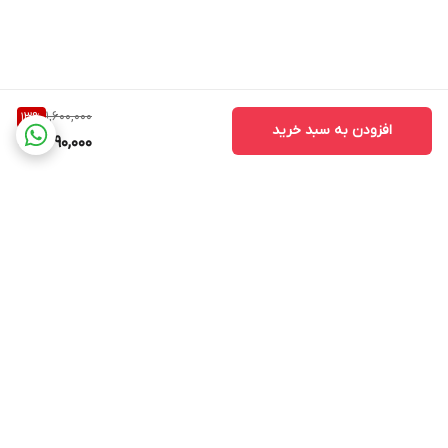
1,600,000
13
%
افزودن به سبد خرید
1,390,000
برگشت به بالا