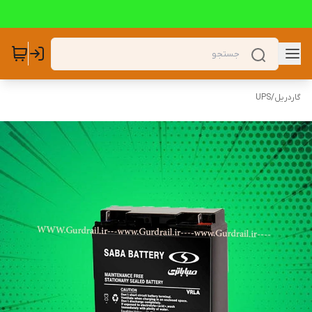
گاردریل
/
UPS