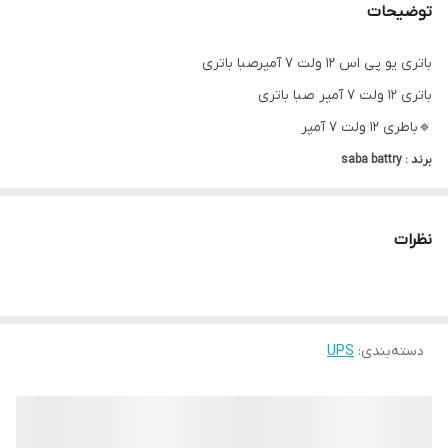
توضیحات
باتری یو پی اس 12 ولت 7 آمپرصبا باتری
باتری 12 ولت 7 آمپر صبا باتری
🔹باطری ۱۲ ولت ۷ آمپر
برند : saba battry
قابلیت استفاده در :
نظرات
دسته‌بندی
:
UPS