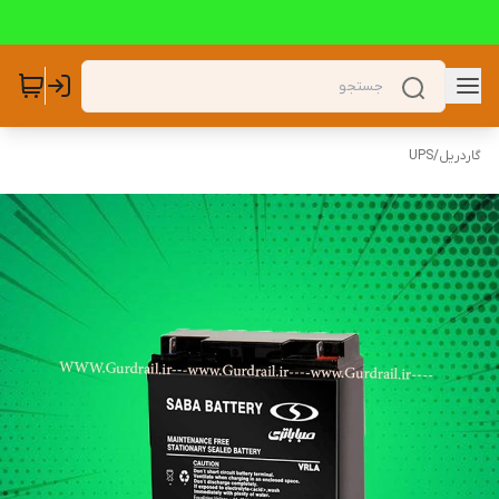
گاردریل
/
UPS