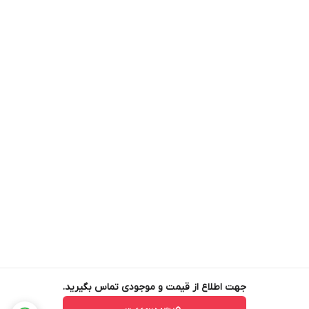
دامنه ولتاژ: ۲۲۰ / ۱۲۰
مدت زمان انتقال: معمولا ۵ میلی ثانیه
ولتاژ: ۴۸ / ۳۶
جهت اطلاع از قیمت و موجودی تماس بگیرید.