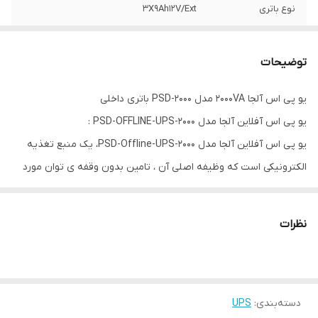
نوع باتری
۳X9Ah12V/Ext
توان دستگاه
۲۰۰۰ VA
توضیحات
تکنولوژی
Offline-UPS
یو پی اس آلجا 2000VA مدل PSD-2000 باتری داخلی
یو پی اس آفلاین آلجا مدل PSD-OFFLINE-UPS-2000 :
یو پی اس آفلاین آلجا مدل PSD-Offline-UPS-2000، یک منبع تغذیه
الکترونیکی است که وظیفه اصلی آن ، تامین بدون وقفه ی توان مورد
نیاز بار مصرفی می باشد ، این سیستم بین برق شهر و دستگاه مصرف
کننده قرار گرفته علاوه بر تثبیت و تنظیم برق شبکه مانع از نفوذ نویز و
نظرات
اختلالات شبکه به تجهیزات حساس مصرف کننده می گردد .
همچنین این
یو پی اس
آلجا به عنوان منبع توان بدون وقفه با استفاده
از انرژی ذخیره شده در باتری، برق مورد نیاز تجهیزات مصرف کننده را
دسته‌بندی
:
تامین می نماید.
UPS