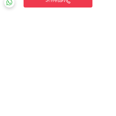
021-66925547
برگشت به بالا
ارسال ویژه
پشتیبانی ۲۴ ساعته