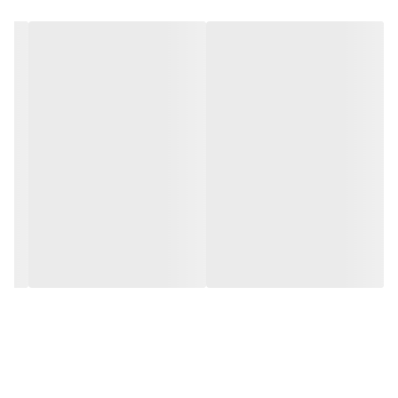
مشخصات فنی محصول یو پی اس آفلاین آلجا مدل PSD-Offline-UPS-
2000:
هشدارها: Low Battery, Abnormal AC input,UPS Failure
سیستم مدیریت پیشرفته باتری
نرم افزار قدرتمند مدیریت یو.پی.اس
نمایشگر LCD
کاربری بسیار آسان
سیستم تثبیت کننده ولتاژ خروجی
سیستم فیلترینگ EMI/RFI
قابلیت راه اندازی بدون برق شهر
راه اندازی خودکار در زمان برگشت برق
حفاظت تمام اتوماتیک
توان ۲۰۰۰ VA
کنترل هوشمند تمام مایکروپروسسوری