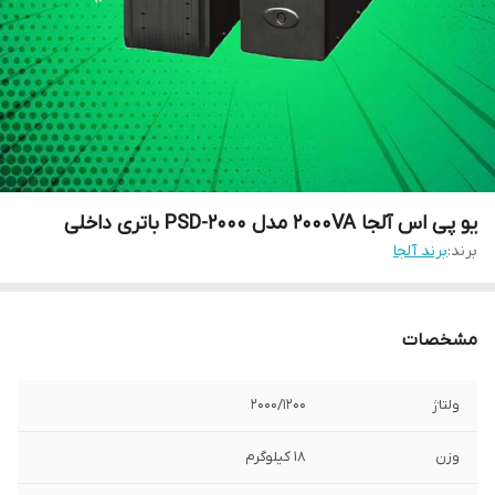
یو پی اس آلجا 2000VA مدل PSD-2000 باتری داخلی
برند:
برند آلجا
مشخصات
ولتاژ
2000/1200
وزن
18 کیلوگرم