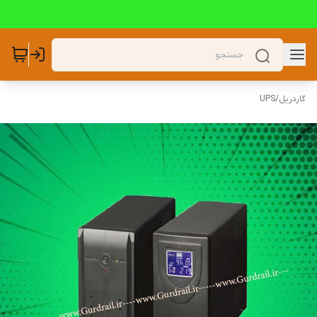
گاردریل
/
UPS