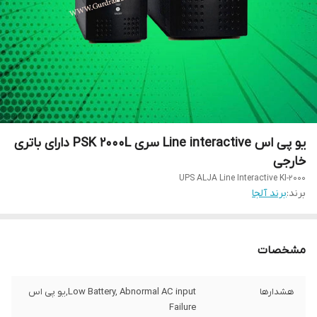
یو پی اس Line interactive سری PSK 2000L دارای باتری
خارجی
UPS ALJA Line Interactive KI-2000
برند:
برند آلجا
مشخصات
هشدارها
Low Battery, Abnormal AC input,یو پی اس
Failure