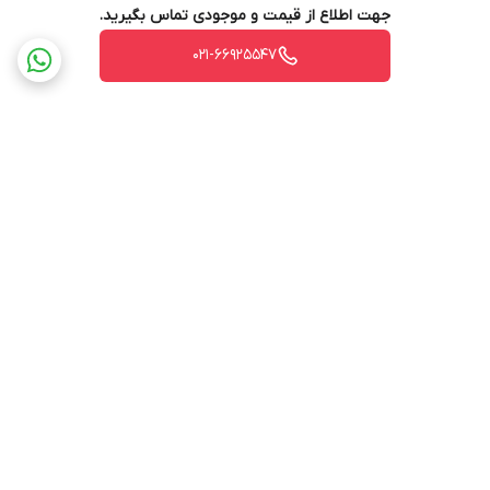
جهت اطلاع از قیمت و موجودی تماس بگیرید.
سینوسی کامل
021-66925547
درگاه ارتباطی
RS232 , (USB and SNMP are Optional)
نویز صوتی
<45
دمای کارکرد
0~40 درجه سانتیگراد
رطوبت محیط
برگشت به بالا
0 ~ 95 درصد بدون
ابعاد
198*525*347 میلیمتر
وزن
35 کیلوگرم
ارسال ویژه
پشتیبانی ۲۴ ساعته