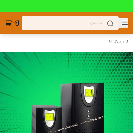
گاردریل
/
UPS